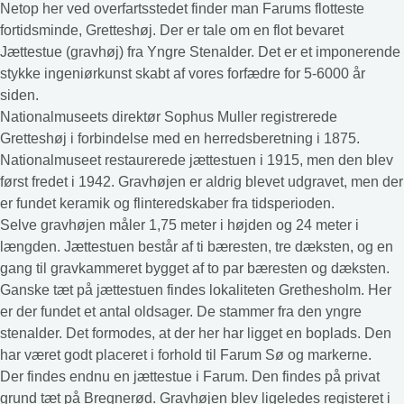
Netop her ved overfartsstedet finder man Farums flotteste
fortidsminde, Gretteshøj. Der er tale om en flot bevaret
Jættestue (gravhøj) fra Yngre Stenalder. Det er et imponerende
stykke ingeniørkunst skabt af vores forfædre for 5-6000 år
siden.
Nationalmuseets direktør Sophus Muller registrerede
Gretteshøj i forbindelse med en herredsberetning i 1875.
Nationalmuseet restaurerede jættestuen i 1915, men den blev
først fredet i 1942. Gravhøjen er aldrig blevet udgravet, men der
er fundet keramik og flinteredskaber fra tidsperioden.
Selve gravhøjen måler 1,75 meter i højden og 24 meter i
længden. Jættestuen består af ti bæresten, tre dæksten, og en
gang til gravkammeret bygget af to par bæresten og dæksten.
Ganske tæt på jættestuen findes lokaliteten Grethesholm. Her
er der fundet et antal oldsager. De stammer fra den yngre
stenalder. Det formodes, at der her har ligget en boplads. Den
har været godt placeret i forhold til Farum Sø og markerne.
Der findes endnu en jættestue i Farum. Den findes på privat
grund tæt på Bregnerød. Gravhøjen blev ligeledes registeret i