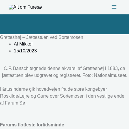
Gå
til
indholdet
Gretteshøj – Jættestuen ved Sortemosen
Af
Mikkel
15/10/2023
C.F. Bartsch tegnede denne akvarel af Gretteshøj i 1883, da
jættestuen blev udgravet og registreret. Foto: Nationalmuseet.
I årtusinderne gik hovedvejen fra de store kongebyer
Roskilde/Lejre og Gurre over Sortemosen i den vestlige ende
af Farum Sø.
Farums flotteste fortidsminde