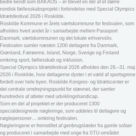
bedre kendt som BAKAOS – er blevet en del af et større
nordisk fællesskabsprojekt i forbindelse med Special Olympics
Idrætsfestival 2026 i Roskilde.
Roskilde Kommune er årets værtskommune for festivalen, som
afholdes hvert andet år i samarbejde mellem Parasport
Danmark, værtskommunen og det lokale erhvervsliv.
Festivalen samler næsten 1200 deltagere fra Danmark,
Grønland, Færøerne, Island, Norge, Sverige og Finland
omkring sport, fællesskab og inklusion.
Special Olympics Idrætsfestival 2026 afholdes den 29.–31. maj
2026 i Roskilde, hvor deltagerne dyster i et væld af sportsgrene
fordelt over hele byen. Roskilde Kongres- og Idrætscenter er
det centrale omdrejningspunkt for stævnet, der samler
hundredvis af atleter med udviklingshandicap.
Som en del af projektet er der produceret 1300
specialdesignede nøgleringe, som uddeles til deltagere og
nøglepersoner… omkring festivalen.
Nøgleringene er fremstillet af genbrugslæder fra gamle sofaer
og produceret i samarbejde med unge fra STU-området