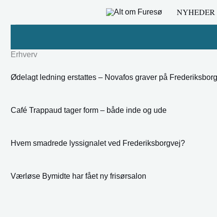
Gå
NYHEDER
til
indholdet
Erhverv
Ødelagt ledning erstattes – Novafos graver på Frederiksbor
Café Trappaud tager form – både inde og ude
Hvem smadrede lyssignalet ved Frederiksborgvej?
Værløse Bymidte har fået ny frisørsalon