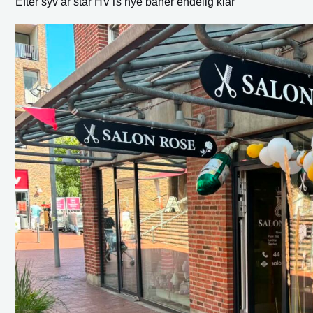
Efter syv år står HVTs nye baner endelig klar