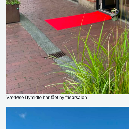
Værløse Bymidte har fået ny frisørsalon