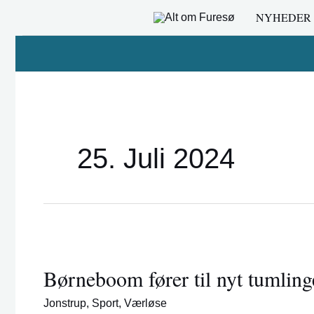
Gå
NYHEDER
til
indholdet
25. Juli 2024
Børneboom
fører
Børneboom fører til nyt tumlin
til
nyt
Jonstrup
,
Sport
,
Værløse
tumlingefodboldhold