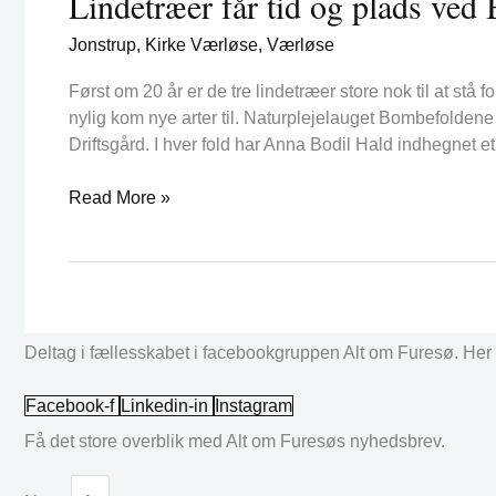
Lindetræer får tid og plads ve
og
Jonstrup
,
Kirke Værløse
,
Værløse
plads
ved
Først om 20 år er de tre lindetræer store nok til at stå 
Bombefoldene
nylig kom nye arter til. Naturplejelauget Bombefolden
Driftsgård. I hver fold har Anna Bodil Hald indhegnet e
Read More »
Deltag i fællesskabet i facebookgruppen Alt om Furesø. Her k
Facebook-f
Linkedin-in
Instagram
Få det store overblik med Alt om Furesøs nyhedsbrev.