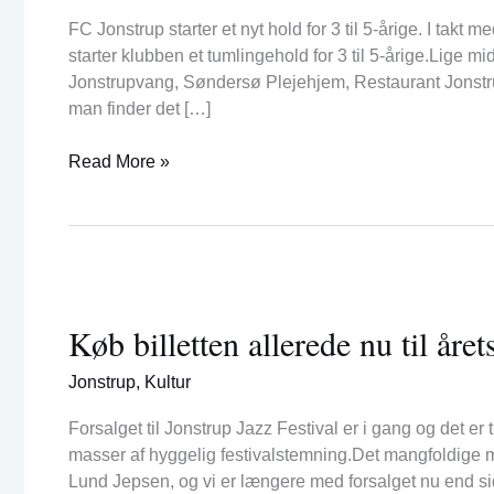
FC Jonstrup starter et nyt hold for 3 til 5-årige. I tak
starter klubben et tumlingehold for 3 til 5-årige.Lige 
Jonstrupvang, Søndersø Plejehjem, Restaurant Jonst
man finder det […]
Read More »
Køb
billetten
Køb billetten allerede nu til åre
allerede
nu
Jonstrup
,
Kultur
til
årets
Forsalget til Jonstrup Jazz Festival er i gang og det er 
Jonstrup
masser af hyggelig festivalstemning.Det mangfoldige m
Jazz
Lund Jepsen, og vi er længere med forsalget nu end s
Festival