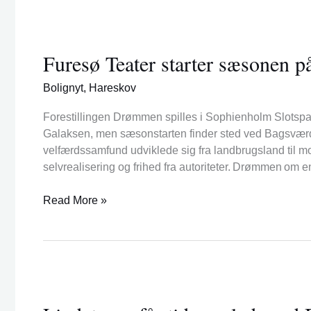
Furesø
Teater
Furesø Teater starter sæsonen 
starter
sæsonen
Bolignyt
,
Hareskov
på
Sophienholm
Forestillingen Drømmen spilles i Sophienholm Slotspark
Galaksen, men sæsonstarten finder sted ved Bagsværd
velfærdssamfund udviklede sig fra landbrugsland til m
selvrealisering og frihed fra autoriteter. Drømmen om 
Read More »
Lindetræer
får
tid