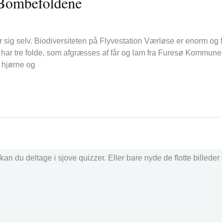
d Bombefoldene
for sig selv. Biodiversiteten på Flyvestation Værløse er enorm og 
e har tre folde, som afgræsses af får og lam fra Furesø Kommune
t hjørne og
an du deltage i sjove quizzer. Eller bare nyde de flotte billede