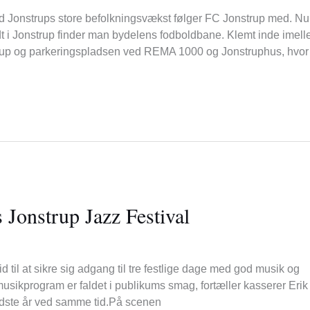
t med Jonstrups store befolkningsvækst følger FC Jonstrup med. Nu
midt i Jonstrup finder man bydelens fodboldbane. Klemt inde imel
rup og parkeringspladsen ved REMA 1000 og Jonstruphus, hvor
ts Jonstrup Jazz Festival
tid til at sikre sig adgang til tre festlige dage med god musik og
usikprogram er faldet i publikums smag, fortæller kasserer Erik
idste år ved samme tid.På scenen