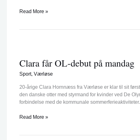
Read More »
Clara
får
Clara får OL-debut på mandag
OL-
debut
Sport
,
Værløse
på
mandag
20-årige Clara Hornnæss fra Værløse er klar til sit fø
den danske otter med styrmand for kvinder ved De Olymp
forbindelse med de kommunale sommerferieaktiviteter. 
Read More »