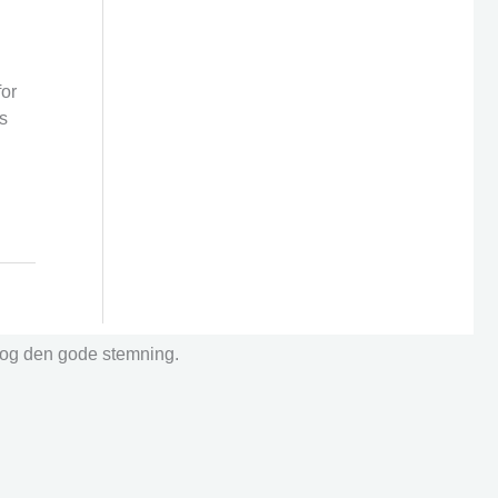
for
s
r og den gode stemning.