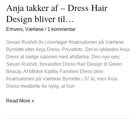
Anja takker af – Dress Hair
af
–
Design bliver til…
Dress
Hair
Erhverv
,
Værløse
/
1 kommentar
Design
bliver
Sevan Rushdi (tv.) overtager frisørsalonen på Værløse
til…
Bymidte efter Anja Dress. Privatfoto. Det er lykkedes Anja
Dress at sælge salonen med afståelse. Den nye ejer,
Sevan Rushdi, forvandler Dress Hair Design til Green
Beauty. Af Mikkel Kjølby Familien Dress drev
frisørsalonen på Værløse Bymidte i 37 år, men Anja
Dress meddelte for nylig, at hun
Read More »