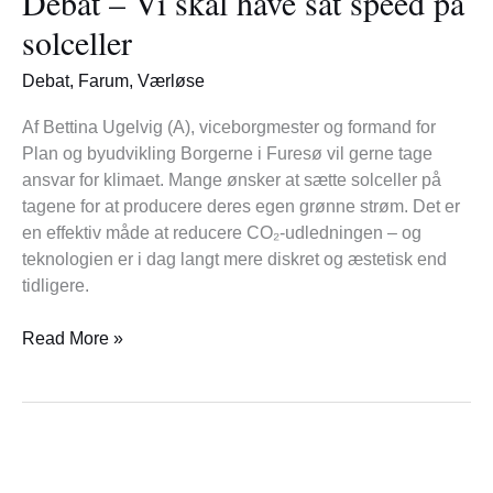
Debat – Vi skal have sat speed på
skal
solceller
have
sat
Debat
,
Farum
,
Værløse
speed
på
Af Bettina Ugelvig (A), viceborgmester og formand for
solceller
Plan og byudvikling Borgerne i Furesø vil gerne tage
ansvar for klimaet. Mange ønsker at sætte solceller på
tagene for at producere deres egen grønne strøm. Det er
en effektiv måde at reducere CO₂-udledningen – og
teknologien er i dag langt mere diskret og æstetisk end
tidligere.
Read More »
Anja
takker