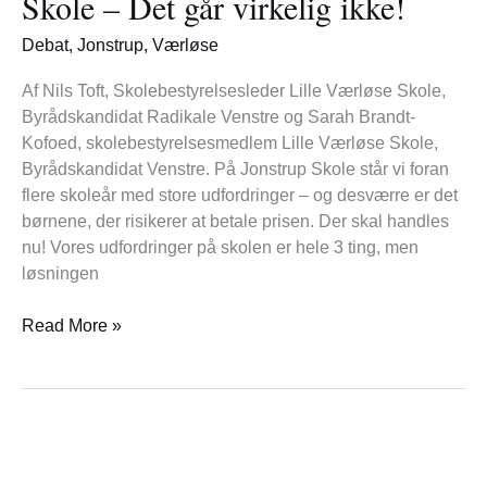
Skole – Det går virkelig ikke!
på
Jonstrup
Debat
,
Jonstrup
,
Værløse
Skole
–
Af Nils Toft, Skolebestyrelsesleder Lille Værløse Skole,
Det
Byrådskandidat Radikale Venstre og Sarah Brandt-
går
Kofoed, skolebestyrelsesmedlem Lille Værløse Skole,
virkelig
Byrådskandidat Venstre. På Jonstrup Skole står vi foran
ikke!
flere skoleår med store udfordringer – og desværre er det
børnene, der risikerer at betale prisen. Der skal handles
nu! Vores udfordringer på skolen er hele 3 ting, men
løsningen
Read More »
EM-
guld