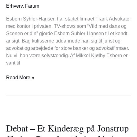
–
Erhverv
,
Farum
Her
kender
Esbern Syhler-Hansen har startet firmaet Frank Advokater
du
med kontor i privaten. TV-shows som “Vild med dans og
ham
Scenen er din” gjorde Esbern Suhler-Hansen til et kendt
fra!
ansigt. Bag kulisserne uddannede han sig til jurist og
advokat og arbejdede for store banker og advokatfirmaer.
Nu vil han være selvstændig. Af Mikkel Kjølby Esbern er
vant til
Read More »
Debat
–
Debat – Et Kinderæg på Jonstrup
Et
Kinderæg