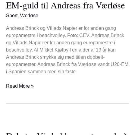
EM-guld til Andreas fra Værløse
til
Andreas
Sport
,
Værløse
fra
Værløse
Andreas Brinck og Villads Napier er for anden gang
europamestre i beachvolley. Foto: CEV. Andreas Brinck
og Villads Napier er for anden gang europamestre i
beachvolley. Af Mikkel Kjølby I en alder af 19 år kan
Andreas Brinck smykke sig med titlen dobbelt-
europamester. Andreas Brinck fra Værløse vandt U20-EM
i Spanien sammen med sin faste
Read More »
Debat
–
Vi