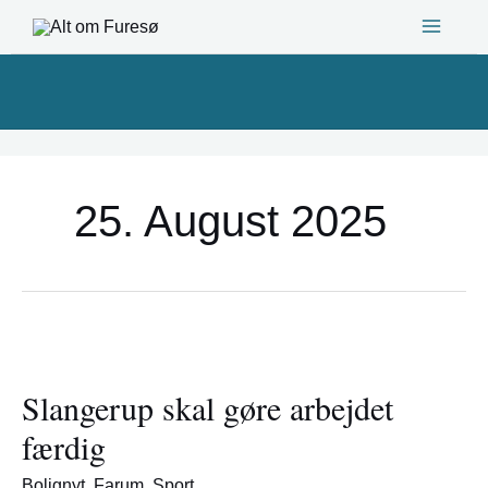
Gå
til
indholdet
25. August 2025
Slangerup
skal
Slangerup skal gøre arbejdet
gøre
arbejdet
færdig
færdig
Bolignyt
,
Farum
,
Sport