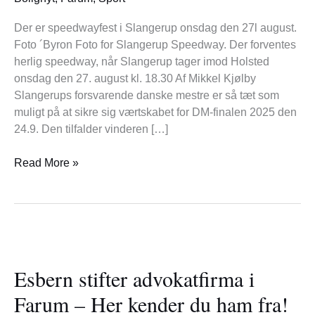
Der er speedwayfest i Slangerup onsdag den 27l august.
Foto ´Byron Foto for Slangerup Speedway. Der forventes
herlig speedway, når Slangerup tager imod Holsted
onsdag den 27. august kl. 18.30 Af Mikkel Kjølby
Slangerups forsvarende danske mestre er så tæt som
muligt på at sikre sig værtskabet for DM-finalen 2025 den
24.9. Den tilfalder vinderen […]
Read More »
Esbern
stifter
Esbern stifter advokatfirma i
advokatfirma
i
Farum – Her kender du ham fra!
Farum