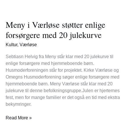
Meny
i
Meny i Værløse støtter enlige
Værløse
støtter
forsørgere med 20 julekurve
enlige
forsørgere
Kultur
,
Værløse
med
20
Sebtiasn Helvig fra Meny står klar med 20 julekurve til
julekurve
enlige forsørgere med hjemmeboende børn.
Husmoderforeningen står for projektet. Kirke Værløse og
Omegns Husmoderforening søger enlige forsørgere med
hjemmeboende børn. Meny Værløse står klar med 20
julekurve til denne befolkningsgruppe.Julen er hjerternes
fest, men for mange familier er det også en tid med ekstra
bekymringer.
Read More »