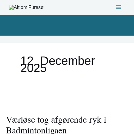
Gå
til
indholdet
12. December
2025
Værløse
tog
Værløse tog afgørende ryk i
afgørende
ryk
Badmintonligaen
i