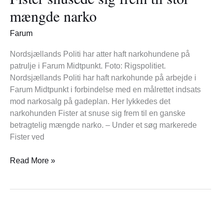
frem
mængde narko
til
stor
Farum
mængde
narko
Nordsjællands Politi har atter haft narkohundene på
patrulje i Farum Midtpunkt. Foto: Rigspolitiet.
Nordsjællands Politi har haft narkohunde på arbejde i
Farum Midtpunkt i forbindelse med en målrettet indsats
mod narkosalg på gadeplan. Her lykkedes det
narkohunden Fister at snuse sig frem til en ganske
betragtelig mængde narko. – Under et søg markerede
Fister ved
Read More »
Stationsprojekt