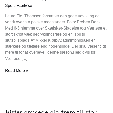
Badmintonligaen
Sport
,
Værløse
Laura Fløj Thomsen fortsætter den gode udvikling og
vandt over sin polske modstander. Foto: Preben Dan-
Med 6-3 hjemme over Skælskør-Slagelse tog Værløse et
stort skridt væk nedrykningsfare og er i spil til
slutspilsplads.Af Mikkel KjølbyBadmintonligaen er
stærkere og tættere end nogensinde. Der skal væsentligt
mere til for at overleve i denne sæson.Heldigvis for
Værløse […]
Read More »
Fister
snusede
Fister snusede sig frem til stor
sig