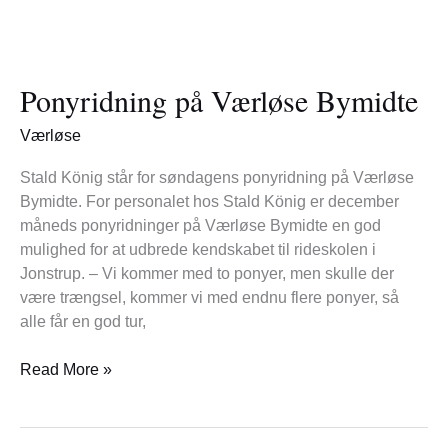
Ponyridning
på
Ponyridning på Værløse Bymidte
Værløse
Bymidte
Værløse
Stald König står for søndagens ponyridning på Værløse
Bymidte. For personalet hos Stald König er december
måneds ponyridninger på Værløse Bymidte en god
mulighed for at udbrede kendskabet til rideskolen i
Jonstrup. – Vi kommer med to ponyer, men skulle der
være trængsel, kommer vi med endnu flere ponyer, så
alle får en god tur,
Read More »