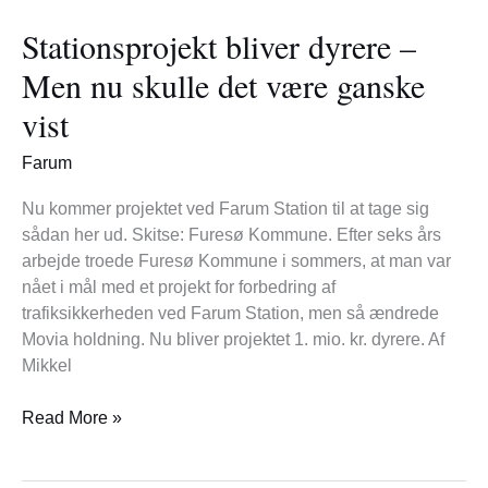
bliver
Stationsprojekt bliver dyrere –
dyrere
–
Men nu skulle det være ganske
Men
vist
nu
skulle
Farum
det
være
Nu kommer projektet ved Farum Station til at tage sig
ganske
sådan her ud. Skitse: Furesø Kommune. Efter seks års
vist
arbejde troede Furesø Kommune i sommers, at man var
nået i mål med et projekt for forbedring af
trafiksikkerheden ved Farum Station, men så ændrede
Movia holdning. Nu bliver projektet 1. mio. kr. dyrere. Af
Mikkel
Read More »