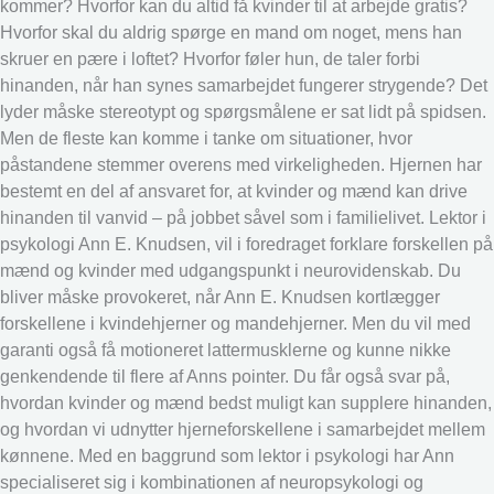
kommer? Hvorfor kan du altid få kvinder til at arbejde gratis?
Hvorfor skal du aldrig spørge en mand om noget, mens han
skruer en pære i loftet? Hvorfor føler hun, de taler forbi
hinanden, når han synes samarbejdet fungerer strygende? Det
lyder måske stereotypt og spørgsmålene er sat lidt på spidsen.
Men de fleste kan komme i tanke om situationer, hvor
påstandene stemmer overens med virkeligheden. Hjernen har
bestemt en del af ansvaret for, at kvinder og mænd kan drive
hinanden til vanvid – på jobbet såvel som i familielivet. Lektor i
psykologi Ann E. Knudsen, vil i foredraget forklare forskellen på
mænd og kvinder med udgangspunkt i neurovidenskab. Du
bliver måske provokeret, når Ann E. Knudsen kortlægger
forskellene i kvindehjerner og mandehjerner. Men du vil med
garanti også få motioneret lattermusklerne og kunne nikke
genkendende til flere af Anns pointer. Du får også svar på,
hvordan kvinder og mænd bedst muligt kan supplere hinanden,
og hvordan vi udnytter hjerneforskellene i samarbejdet mellem
kønnene. Med en baggrund som lektor i psykologi har Ann
specialiseret sig i kombinationen af neuropsykologi og