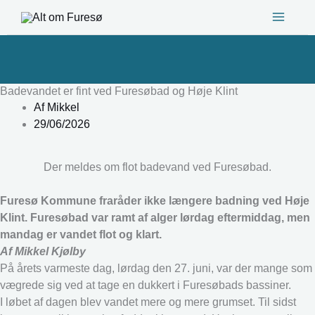
Gå
til
indholdet
Badevandet er fint ved Furesøbad og Høje Klint
Af
Mikkel
29/06/2026
Der meldes om flot badevand ved Furesøbad.
Furesø Kommune fraråder ikke længere badning ved Høje
Klint. Furesøbad var ramt af alger lørdag eftermiddag, men
mandag er vandet flot og klart.
Af Mikkel Kjølby
På årets varmeste dag, lørdag den 27. juni, var der mange som
vægrede sig ved at tage en dukkert i Furesøbads bassiner.
I løbet af dagen blev vandet mere og mere grumset. Til sidst