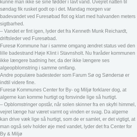
kunne man ikke se sine fødder i lavt vand. Uvejret natten til
søndag fik rusket godt op i det. Mandag morgen var
badevandet ved Furesøbad flot og klart med halvanden meters
sigtbarhed.
– Vandet er fint igen, lyder det fra Kenneth Munk Reichardt,
driftsleder ved Furesøbad.
Furesø Kommune har i samme omgang ændret status ved den
lille badestrand Høje Klint i Stavnsholt. Nu fraråder kommunen
ikke længere badning her, da der ikke længere ses
algeopblomstring i samme omfang.
Andre populære badesteder som Farum Sø og Søndersø er
indtil videre fine.
Furesø Kommunes Center for By- og Miljø forklarer dog, at
algerne kan komme hurtigt og forsvinde lige så hurtigt.
– Opblomstringer opstår, når solen skinner fra en skyfri himmel,
vejret længe har været varmt og vinden er svag. Da algerne
kan drive væk lige så hurtigt, som de er samlet, er det vigtigt, at
man også selv holder øje med vandet, lyder det fra Center for
By & Miljø