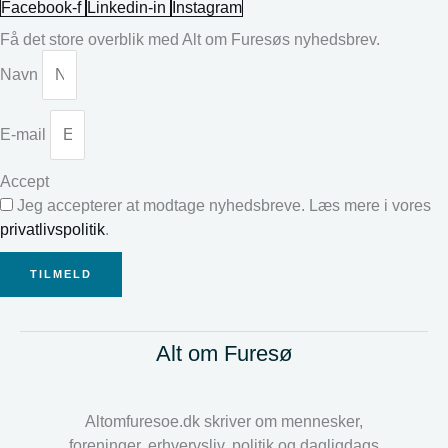
Facebook-f
Linkedin-in
Instagram
Få det store overblik med Alt om Furesøs nyhedsbrev.
Navn
E-mail
Accept
Jeg accepterer at modtage nyhedsbreve. Læs mere i vores
privatlivspolitik
.
TILMELD
Alt om Furesø
Altomfuresoe.dk skriver om mennesker,
foreninger, erhvervsliv, politik og dagligdags