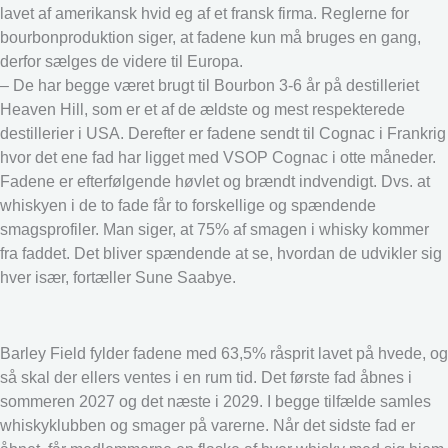
lavet af amerikansk hvid eg af et fransk firma. Reglerne for
bourbonproduktion siger, at fadene kun må bruges en gang,
derfor sælges de videre til Europa.
– De har begge været brugt til Bourbon 3-6 år på destilleriet
Heaven Hill, som er et af de ældste og mest respekterede
destillerier i USA. Derefter er fadene sendt til Cognac i Frankrig
hvor det ene fad har ligget med VSOP Cognac i otte måneder.
Fadene er efterfølgende høvlet og brændt indvendigt. Dvs. at
whiskyen i de to fade får to forskellige og spændende
smagsprofiler. Man siger, at 75% af smagen i whisky kommer
fra faddet. Det bliver spændende at se, hvordan de udvikler sig
hver især, fortæller Sune Saabye.
Barley Field fylder fadene med 63,5% råsprit lavet på hvede, og
så skal der ellers ventes i en rum tid. Det første fad åbnes i
sommeren 2027 og det næste i 2029. I begge tilfælde samles
whiskyklubben og smager på varerne. Når det sidste fad er