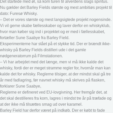
Det startede med øl, så kom turen til alverdens slags spiritus.
Nu gælder det Barley Fields største og mest ambitiøs projekt til
dato: Furesø Whisky.
– Det er vores største og mest langsigtede projekt nogensinde.
Vi vil gerne skabe fællesskaber og laver derfor en whiskyklub,
hvor man køber sig ind i projektet og er med i fællesskabet,
fortæller Sune Saabye fra Barley Field.
Eksperimenterne har stået på et stykke tid. Der er brændt ikke-
whisky på Barley Fields distilleri ude i det gamle
nødgeneratorrum på Filmstationen.
– Vi har arbejdet med det længe, men vi må ikke kalde det
whisky, fordi der er meget stramme regler for, hvornår man kan
kalde det for whisky. Reglerne tilsiger, at der mindst skal gå tre
år med fadlagring, før navnet whisky må skrives på flasken,
forklarer Sune Saabye,
Reglerne er defineret ved EU-lovgivning. Her fremgår det, at
det skal destilleres fra korn, lagres i mindst tre år på træfade og
at der ikke må tilsættes smag ud over karamel.
Barley Field har derfor været på indkøb. Der er købt to fade