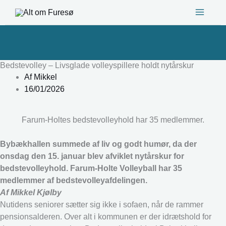
Gå
til
indholdet
Bedstevolley – Livsglade volleyspillere holdt nytårskur
Af
Mikkel
16/01/2026
Farum-Holtes bedstevolleyhold har 35 medlemmer.
Bybækhallen summede af liv og godt humør, da der
onsdag den 15. januar blev afviklet nytårskur for
bedstevolleyhold. Farum-Holte Volleyball har 35
medlemmer af bedstevolleyafdelingen.
Af Mikkel Kjølby
Nutidens seniorer sætter sig ikke i sofaen, når de rammer
pensionsalderen. Over alt i kommunen er der idrætshold for