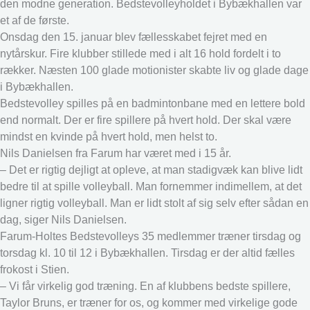
den modne generation. Bedstevolleyholdet i Bybækhallen var
et af de første.
Onsdag den 15. januar blev fællesskabet fejret med en
nytårskur. Fire klubber stillede med i alt 16 hold fordelt i to
rækker. Næsten 100 glade motionister skabte liv og glade dage
i Bybækhallen.
Bedstevolley spilles på en badmintonbane med en lettere bold
end normalt. Der er fire spillere på hvert hold. Der skal være
mindst en kvinde på hvert hold, men helst to.
Nils Danielsen fra Farum har været med i 15 år.
– Det er rigtig dejligt at opleve, at man stadigvæk kan blive lidt
bedre til at spille volleyball. Man fornemmer indimellem, at det
ligner rigtig volleyball. Man er lidt stolt af sig selv efter sådan en
dag, siger Nils Danielsen.
Farum-Holtes Bedstevolleys 35 medlemmer træner tirsdag og
torsdag kl. 10 til 12 i Bybækhallen. Tirsdag er der altid fælles
frokost i Stien.
– Vi får virkelig god træning. En af klubbens bedste spillere,
Taylor Bruns, er træner for os, og kommer med virkelige gode