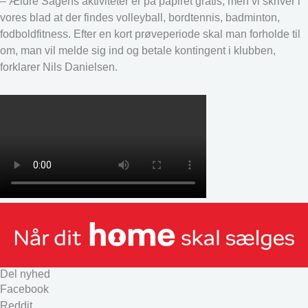
– Ældre Sagens aktiviteter er på papiret gratis, men vi skriver i
vores blad at der findes volleyball, bordtennis, badminton,
fodboldfitness. Efter en kort prøveperiode skal man forholde til
om, man vil melde sig ind og betale kontingent i klubben,
forklarer Nils Danielsen.
Del nyhed
Facebook
Reddit