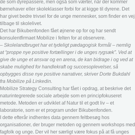
de som dyrepassere, men også som værter, når der kommer
børnehaver eller skoleklasser forbi for at kigge til dyrene. Det
har givet bedre trivsel for de unge mennesker, som finder en vej
tilbage til skolelivet.
Det har Bikubenfonden fået øjnene op for og har sendt
konsulentfirmaet Mobilize i felten for at observere.
– Skolelandbruget har et tydeligt pædagogisk formål – nemlig
at “proppe nye positive fortællinger i de unges rygsæk”. Ved at
give de unge et ansvar og en arena, de kan bidrage i og ved at
skabe mulighed for handlekraft og succesoplevelser, så
opbygges disse nye positive narrativer, skriver Dorte Bukdahl
fra Mobilize på Linkedin.
Mobilize Strategy Consulting har fået i opdrag, at beskrive det
naturintegrerede sociale arbejde som en principfokuseret
metode. Metoden er udviklet af Natur til et godt liv – et
laboratorie, som er et program under Bikubenfonden.
I dette efterår indhentes data gennem feltbesøg hos
organisationer, der bruger metoden og gennem workshops med
fagfolk og unge. Der vil her særligt være fokus på at få unges