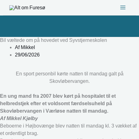
Gå
til
indholdet
Bil væltede om på hovedet ved Syvstjerneskolen
Af
Mikkel
29/06/2026
En sport personbil kørte natten til mandag galt på
Skovløbervangen.
En ung mand fra 2007 blev kørt på hospitalet til et
helbredstjek efter et voldsomt færdselsuheld på
Skovløbervangen i Værløse natten til mandag.
Af Mikkel Kjølby
Beboerne i Højbovænge blev natten til mandag kl. 3 vækket af
et ordentligt brag.