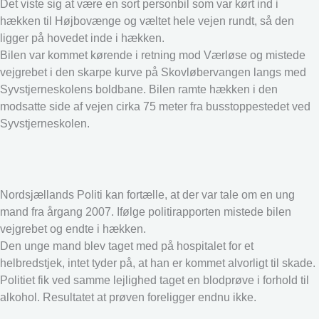
Det viste sig at være en sort personbil som var kørt ind i
hækken til Højbovænge og væltet hele vejen rundt, så den
ligger på hovedet inde i hækken.
Bilen var kommet kørende i retning mod Værløse og mistede
vejgrebet i den skarpe kurve på Skovløbervangen langs med
Syvstjerneskolens boldbane. Bilen ramte hækken i den
modsatte side af vejen cirka 75 meter fra busstoppestedet ved
Syvstjerneskolen.
Nordsjællands Politi kan fortælle, at der var tale om en ung
mand fra årgang 2007. Ifølge politirapporten mistede bilen
vejgrebet og endte i hækken.
Den unge mand blev taget med på hospitalet for et
helbredstjek, intet tyder på, at han er kommet alvorligt til skade.
Politiet fik ved samme lejlighed taget en blodprøve i forhold til
alkohol. Resultatet at prøven foreligger endnu ikke.