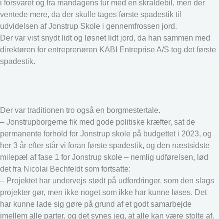
i forsvaret og fra mandagens tur med en skraldebil, men der
ventede mere, da der skulle tages første spadestik til
udvidelsen af Jonstrup Skole i gennemfrossen jord.
Der var vist snydt lidt og løsnet lidt jord, da han sammen med
direktøren for entreprenøren KABI Entreprise A/S tog det første
spadestik.
Der var traditionen tro også en borgmestertale.
– Jonstrupborgerne fik med gode politiske kræfter, sat de
permanente forhold for Jonstrup skole på budgettet i 2023, og
her 3 år efter står vi foran første spadestik, og den næstsidste
milepæl af fase 1 for Jonstrup skole – nemlig udførelsen, lød
det fra Nicolai Bechfeldt som fortsatte:
– Projektet har undervejs stødt på udfordringer, som den slags
projekter gør, men ikke noget som ikke har kunne løses. Det
har kunne lade sig gøre på grund af et godt samarbejde
imellem alle parter, og det synes jeg, at alle kan være stolte af.