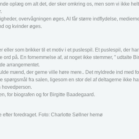
nde oplæg om alt det, der sker omkring os, men som vi ikke helt
.
tigheder, overvågningen øges, AI får større indflydelse, medierne
nd og kvinder øges.
ller som brikker til et motiv i et puslespil. Et puslespil, der har
 ord på. En fornemmelse af, at noget ikke stemmer, ” udtalte Bir
de arrangementet.
ndfulde mænd, der gerne ville høre mere.. Det myldrede ind med 
spørgsmål fra salen, ligesom en stor del af deltagerne ikke ha
ns hovedperson.
, for biografen og for Birgitte Baadegaard.
e efter foredraget. Foto: Charlotte Søllner hernø