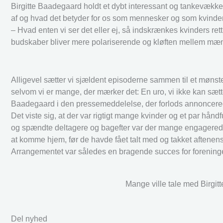
Birgitte Baadegaard holdt et dybt interessant og tankevække
af og hvad det betyder for os som mennesker og som kvinder
– Hvad enten vi ser det eller ej, så indskrænkes kvinders ret
budskaber bliver mere polariserende og kløften mellem mæ
Alligevel sætter vi sjældent episoderne sammen til et mønster e
selvom vi er mange, der mærker det: En uro, vi ikke kan sætte
Baadegaard i den pressemeddelelse, der forlods annoncere
Det viste sig, at der var rigtigt mange kvinder og et par hå
og spændte deltagere og bagefter var der mange engagerede 
at komme hjem, før de havde fået talt med og takket aftene
Arrangementet var således en bragende succes for foreningen
Mange ville tale med Birgitt
Del nyhed