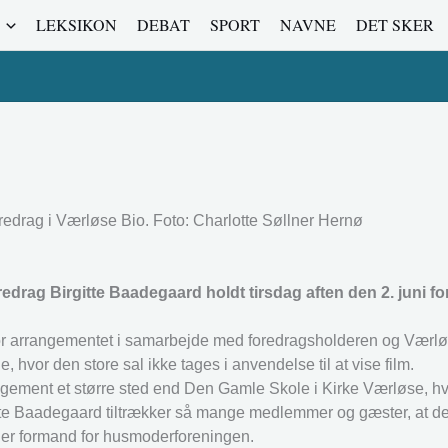
LEKSIKON
DEBAT
SPORT
NAVNE
DET SKER
redrag i Værløse Bio. Foto: Charlotte Søllner Hernø
edrag Birgitte Baadegaard holdt tirsdag aften den 2. juni for 
r arrangementet i samarbejde med foredragsholderen og Værlø
, hvor den store sal ikke tages i anvendelse til at vise film.
ngement et større sted end Den Gamle Skole i Kirke Værløse, hvor
irgitte Baadegaard tiltrækker så mange medlemmer og gæster, at de
er er formand for husmoderforeningen.