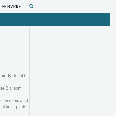
Søg
ERHVERV
en fyldt sal i
se Bio, som
 vi ellers altid
r ikke er plads