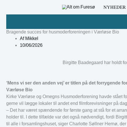
Gå
NYHEDER
til
indholdet
Bragende succes for husmoderforeningen i Værløse Bio
Af
Mikkel
10/06/2026
Birgitte Baadegaard har holdt fo
‘Mens vi ser den anden vej’ er titlen på det forrygende for
Værløse Bio
Kirke Værløse og Omegns Husmoderforening havde stået fo
gerne vil lægge lokaler til andet end filmforevisninger på dage
– Det har været spændende for første gang at stå for et arra
holder til. I dette tilfælde var det også nødvendigt, fordi B
til alle i forsamlingshuset, siger Charlotte Søllner Hernø, d