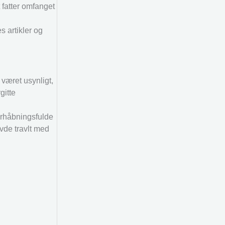
 fatter omfanget
s artikler og
 været usynligt,
gitte
forhåbningsfulde
vde travlt med