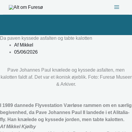
Gå
til
indholdet
Da paven kyssede asfalten og tabte kalotten
Af
Mikkel
05/06/2026
Pave Johannes Paul knælede og kyssede asfalten, men
kalotten faldt af. Det var et ikonisk øjeblik. Foto: Furesø Museer
& Arkiver.
I 1989 dannede Flyvestation Værløse rammen om en særlig
begivenhed, da Pave Johannes Paul II landede i et Alitalia-
fly. Han knælede og kyssede jorden, men tabte kalotten.
Af Mikkel Kjølby