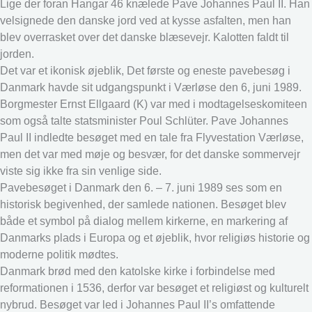
Lige der foran Hangar 46 knælede Pave Johannes Paul II. Han
velsignede den danske jord ved at kysse asfalten, men han
blev overrasket over det danske blæsevejr. Kalotten faldt til
jorden.
Det var et ikonisk øjeblik, Det første og eneste pavebesøg i
Danmark havde sit udgangspunkt i Værløse den 6, juni 1989.
Borgmester Ernst Ellgaard (K) var med i modtagelseskomiteen
som også talte statsminister Poul Schlüter. Pave Johannes
Paul II indledte besøget med en tale fra Flyvestation Værløse,
men det var med møje og besvær, for det danske sommervejr
viste sig ikke fra sin venlige side.
Pavebesøget i Danmark den 6. – 7. juni 1989 ses som en
historisk begivenhed, der samlede nationen. Besøget blev
både et symbol på dialog mellem kirkerne, en markering af
Danmarks plads i Europa og et øjeblik, hvor religiøs historie og
moderne politik mødtes.
Danmark brød med den katolske kirke i forbindelse med
reformationen i 1536, derfor var besøget et religiøst og kulturelt
nybrud. Besøget var led i Johannes Paul II’s omfattende