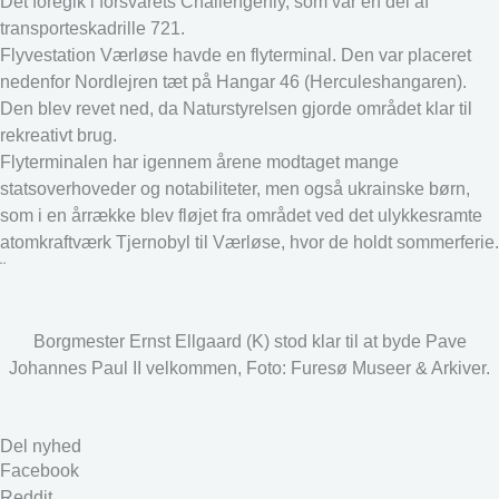
Det foregik i forsvarets Challengerfly, som var en del af
transporteskadrille 721.
Flyvestation Værløse havde en flyterminal. Den var placeret
nedenfor Nordlejren tæt på Hangar 46 (Herculeshangaren).
Den blev revet ned, da Naturstyrelsen gjorde området klar til
rekreativt brug.
Flyterminalen har igennem årene modtaget mange
statsoverhoveder og notabiliteter, men også ukrainske børn,
som i en årrække blev fløjet fra området ved det ulykkesramte
atomkraftværk Tjernobyl til Værløse, hvor de holdt sommerferie.
¨
Borgmester Ernst Ellgaard (K) stod klar til at byde Pave
Johannes Paul II velkommen, Foto: Furesø Museer & Arkiver.
Del nyhed
Facebook
Reddit