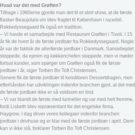
Hvad var det med Grøften?
Tilbage i 1980erne gjorde man det til et stort show, at de første
flasker Beaujolais-vin blev fragtet til København i racerbil.
Rokkedyssegaard fik også en tradition.
– Vi havde et samarbejde med Restaurant Grøften i Tivoli. I 15
år fik de hvert år de første jordbær fra Rokkedyssegaard. Nogle
år var de faktisk de allerførste jordbær i Danmark. Samarbejdet
stoppede, da ejeren og køkkenchefen stoppede, men vi møder
fortsat kunder, som spørger om Grøften også fik de første
jordbær i år, siger Torben Bo Toft Christensen.
Senere fik de første jordbær til konditoren Dessertdragen, men
efterhånden har udviklingen indenfor branchen gjort, at det med
de første jordbær ikke er så voldsom en tind.
– Vi var blandt de første med tunneller og var med helt fremme,
fordi Lisbeth blev repræsentant for det engelske firma.
Haygrow. I dag driver vores kollegaer indenfor branchen
jordbær i drivhuse og er klar med de første jordbær i april. Dem
kan vi ikke slå, forklarer Torben Bo Toft Christensen.