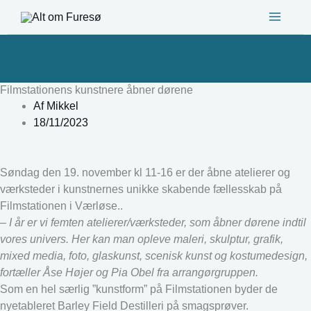
Gå
til
indholdet
Filmstationens kunstnere åbner dørene
Af
Mikkel
18/11/2023
Søndag den 19. november kl 11-16 er der åbne atelierer og
værksteder i kunstnernes unikke skabende fællesskab på
Filmstationen i Værløse..
– I år er vi femten atelierer/værksteder, som åbner dørene indtil
vores univers. Her kan man opleve maleri, skulptur, grafik,
mixed media, foto, glaskunst, scenisk kunst og kostumedesign,
fortæller Åse Højer og Pia Obel fra arrangørgruppen.
Som en hel særlig ”kunstform” på Filmstationen byder de
nyetableret Barley Field Destilleri på smagsprøver.