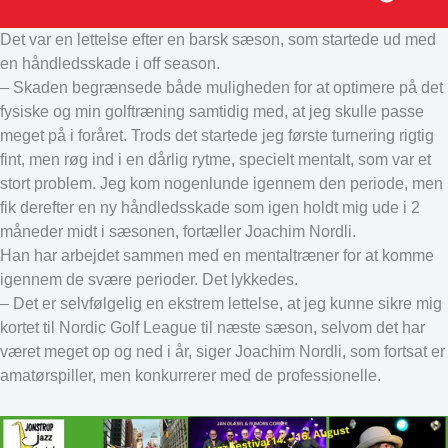
Det var en lettelse efter en barsk sæson, som startede ud med
en håndledsskade i off season.
– Skaden begrænsede både muligheden for at optimere på det
fysiske og min golftræning samtidig med, at jeg skulle passe
meget på i foråret. Trods det startede jeg første turnering rigtig
fint, men røg ind i en dårlig rytme, specielt mentalt, som var et
stort problem. Jeg kom nogenlunde igennem den periode, men
fik derefter en ny håndledsskade som igen holdt mig ude i 2
måneder midt i sæsonen, fortæller Joachim Nordli.
Han har arbejdet sammen med en mentaltræner for at komme
igennem de svære perioder. Det lykkedes.
– Det er selvfølgelig en ekstrem lettelse, at jeg kunne sikre mig
kortet til Nordic Golf League til næste sæson, selvom det har
været meget op og ned i år, siger Joachim Nordli, som fortsat er
amatørspiller, men konkurrerer med de professionelle.