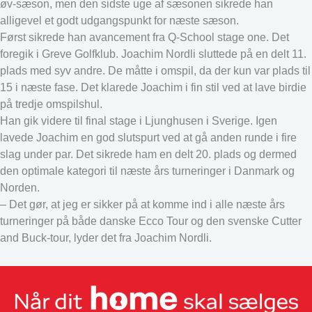
øv-sæson, men den sidste uge af sæsonen sikrede han
alligevel et godt udgangspunkt for næste sæson.
Først sikrede han avancement fra Q-School stage one. Det
foregik i Greve Golfklub. Joachim Nordli sluttede på en delt 11.
plads med syv andre. De måtte i omspil, da der kun var plads til
15 i næste fase. Det klarede Joachim i fin stil ved at lave birdie
på tredje omspilshul.
Han gik videre til final stage i Ljunghusen i Sverige. Igen
lavede Joachim en god slutspurt ved at gå anden runde i fire
slag under par. Det sikrede ham en delt 20. plads og dermed
den optimale kategori til næste års turneringer i Danmark og
Norden.
– Det gør, at jeg er sikker på at komme ind i alle næste års
turneringer på både danske Ecco Tour og den svenske Cutter
and Buck-tour, lyder det fra Joachim Nordli.