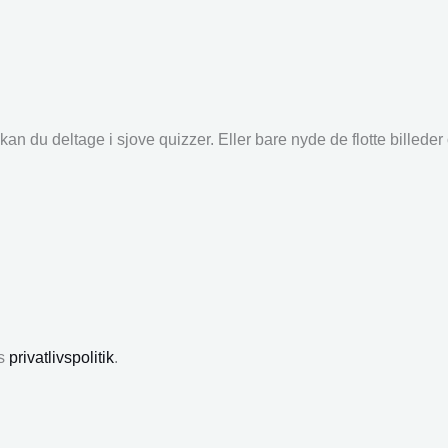
an du deltage i sjove quizzer. Eller bare nyde de flotte billede
es
privatlivspolitik
.