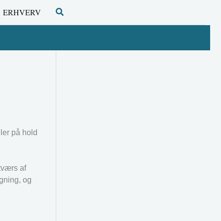
Søg
ERHVERV
ler på hold
tværs af
gning, og