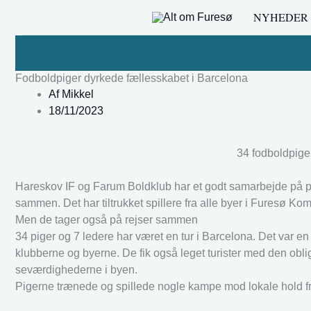
Gå
NYHEDER
til
indholdet
Fodboldpiger dyrkede fællesskabet i Barcelona
Af
Mikkel
18/11/2023
34 fodboldpiger
Hareskov IF og Farum Boldklub har et godt samarbejde på pi
sammen. Det har tiltrukket spillere fra alle byer i Furesø
Men de tager også på rejser sammen
34 piger og 7 ledere har været en tur i Barcelona. Det var en
klubberne og byerne. De fik også leget turister med den ob
seværdighederne i byen.
Pigerne trænede og spillede nogle kampe mod lokale hold f