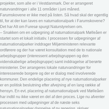
projekter, som alle er i Vestdanmark. Der er arrangeret
naturvandringer i alle 11 områder i juni måned.
Farumskovene er ikke med på listen. Så hvad skal der egentlig
til, for at der kan laves en naturnationalpark i Farumskovene?
Det har Alt om Furesø spurgt Naturstyrelsen om.
– Snakken om en udpegning af naturnationalpark Mølleåen er
startet som et lokalt initiativ. I processen for udpegninger af
naturnationalparker inddrager Miljøministeren relevante
ordførere og der har været konsultation med de to nationale
arbejdsgrupper (interessent arbejdsgruppen og den
videnskabelige arbejdsgruppe) samt inddragelse af berørte
ministerier. Der arrangeres lokale naturvandringer for
interesserede borgere og der er dialog med involverede
kommuner. Den endelige placering af nye naturnationalparker
er en politisk beslutning efter afvejning af en lang række af
hensyn. En evt. placering af naturnationalpark ved Mølleåen
har indtil nu ikke været en del af den proces. Lige nu afventer
processen med udpegninger af de næste seks
naturnationalparker dannelse af ny regering, skriver