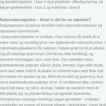
og forvaltningsplan. I fase 4 skal projektet i offentlig høring, så
følger godkendelse i fase 5 og indvielse i fase 6.
Naturnationalparker – Hvad er det for en størrelse?
Naturstyrelsen beskriver formålet med naturnationalparker på
styrelsens hjemmeside.
-Naturnationalparker er områder, hvor naturen får plads til at
være natur og samtidig giver nye spændende naturoplevelser. I
naturnationalparkerne får naturen i højere grad lov til at udvikle
sig på naturlige præmisser. Der drives ikke landbrug, og
skovene henlægges som urørt skov. Der udsættes store
planteædende pattedyr såsom stude, krondyr, elge eller heste,
som skal være med til at skabe en varieret natur med flere nye
levesteder for planter og dyr. Med deres tråd og græsning skal
store planteædende pattedyr sikre, at områderne ikke udvikler
sig til tæt skov, og sikre, at enge, heder og overdrev med de
tilknyttede dyr og planter fortsat har egnede levesteder.
Områdernes naturlige hydrologi søges genskabt – småsøer,
vandhuller og sumpe vil komme tilbage i landskabet. Hegn skal