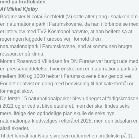
med på bruttolisten.
Af Mikkel Kjølby
Borgmester Nicolai Bechfeldt (V) satte atter gang i snakken om
en naturnationalpark i Farumskovene, da han i forbindelse med
et interview med TV2 Kosmopol nævnte, at han hellere så at
regeringen kiggede Furesøs vej i forhold til en
naturnationalpark i Farumskovene, end at kommunen brugte
ressourcer på klima.
Morten Rosenvold Villadsen fra DN Furesø var hurtigt ude med
en pressemeddelelse, hvor ønsket om en naturnationalpark på
mellem 800 og 1000 hektar i Farumskovene blev genoplivet.
For det er afvist en gang med henvisning til trafikale formål og
for meget skov.
De første 15 naturnationalparker blev udpeget af forligskredsen
i 2021 og er ved at blive etableret, men der skal findes seks
mere. Ifølge den oprindelige plan skulle de seks nye
naturnationpark udvælges i efteråret 2025, men den tidsplan er
altså skredet.
Til det formål har Naturstyrelsen udformet en bruttoliste på 11