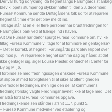
Der var hurtig udrykning, da hegnet langs Farumgårds stianlæg
blev klippet i stumper og stykker natten til den 23. december.
Furesø Kommune sendte Driftsgårdens folk ud for at reparere
hegnet få timer efter det blev meldt ind.
Tilbage står, at en eller flere personer har brudt fredningen for
Farumgårds park ved at trænge ind i haven.
Alt Om Furesø har derfor spurgt Furesø Kommune om, hvilke
tiltag Furesø Kommune vil tage for at forhindre en gentagelse?
– Det er korrekt, at hegnet i Farumgårds park blev klippet over
op mod jul. Vi reparerede hegnet samme dag og håber, at det
ikke gentager sig, siger Louise Piester, centerchef i Center for
By og Miljø.
I forbindelse med fredningssagen ønskede Furesø Kommune,
at slippe af med forpligtelsen til at sikre at offentligheden
overholder fredningen, men lige den del af kommunens
fredningsforslag valgte Fredningsnævnet ikke at tage med. Det
er altså fortsat Furesø Kommunes opgave.
I fredningskendelsen står der i afsnit 11.7, punkt 5.
– Furesø Kommune medvirker ved etablering og