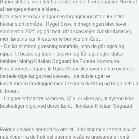
Baunesletten, men der har været en del hængepartier. Nu er et
af hængepartierne afklaret.
Naturstyrelsen har indgået en forpagtningsaftale for et tre
hektar stort område i Ryget Skov. Indhegningen blev lavet i
sommeren 2025 og går helt ud til skovvejen Sækkedamsvej,
men først nu kan kreaturerne benytte området.
– De får et større græsningsområde, men de går også og
nipper til buske og træer i skoven og får lagt nogle klatter,
forklarer biolog Kristian Søgaard fra Furesø Kommune.
Kreaturernes adgang til Ryget Skov sker over en bro over det
fredede dige langs med skoven. I de sidste uger er
kreaturbroen færdiggjort med et skridsikkert lag og hegn helt ud
til broen.
– Hegnet er helt tæt på broen, så vi er sikre på, at dyrene ikke
beskadiger diget ved deres færd, , forklarer Kristian Søgaard.
Folden udvides dermed fra otte til 11 hektar med et stort mix af
naturtyper fra de højt beliggende lysåbne græsarealer, små