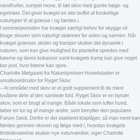
vandhuller, sumpet mose, til tæt skov med gamle bøge- og
egetræer. Det giver kvæget en stor buffet af forskellige
naturtyper til at græsse i og færdes i.
I sommerperioden har kvæget særligt behov for skygge vil
bruge skoven som naturligt skærmer for solen og varmen. Når
kvæget græsser, skider og tramper skaber det dynamik i
naturen, som kan give mulighed for plantefrø spredes med
køerne og deres kokasser samt kvægets tramp kan give noget
bar jord, hvor frøene kan spire.
Charlotte Mølgaard fra Naturstyrelsen Hovedstaden er
arealkoordinator for Ryget Skov:
– At området med skov er et godt supplement til de mere
lysåbne dele af den samlede fold. Ryget Skov er en bynær
skov, som er brugt af mange. Både lokale som lufter hund,
løber en tur og af mange andre, som benytter den populære
Farum Søsti. Derfor er der etableret klaplåger, så man nemt kan
færdes gennem skoven og følge med i, hvordan kvægets
tilstedeværelse skaber nye naturværdier, siger Charlotte