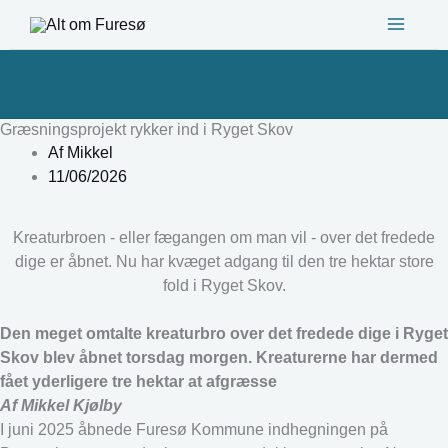
Gå
til
indholdet
Græsningsprojekt rykker ind i Ryget Skov
Af
Mikkel
11/06/2026
Kreaturbroen - eller fægangen om man vil - over det fredede
dige er åbnet. Nu har kvæget adgang til den tre hektar store
fold i Ryget Skov.
Den meget omtalte kreaturbro over det fredede dige i Ryget
Skov blev åbnet torsdag morgen. Kreaturerne har dermed
fået yderligere tre hektar at afgræsse
Af Mikkel Kjølby
I juni 2025 åbnede Furesø Kommune indhegningen på