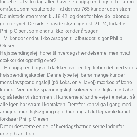
fortæller, at vi fredag aften havde en højspændingsfejl i Farum-
området, som resulterede i, at der var 765 kunder uden strøm.
De mistede strømmen kl. 18.42, og derefter blev de løbende
genforsynet. De sidste havde strøm igen kl. 21.24, fortæller
Philip Olsen, som endnu ikke kender årsagen.
– Vi kender endnu ikke årsagen til afbruddet, siger Philip
Olesen.
Højspændingsfejl hører til hverdagshændelserne, men hvad
dækker det egentlig over?
– En højspændingsfejl dækker over en fejl forbundet med vores
højspændingskabler. Denne type fejl berør mange kunder,
mens lavspændingsfejl (på f.eks. en villavej) mærkes af færre
kunder. Ved en højspændingsfejl isolerer vi det fejlramte kabel,
og så leder vi strømmen til kunderne af andre veje i elnettet, så
alle igen har strøm i kontakten. Derefter kan vi gå i gang med
arbejdet med fejlsøgning og udbedring af det fejlramte kabel,
forklarer Philip Olesen.
Det er desværre en del af hverdagshændelserne indenfor
energibranchen.