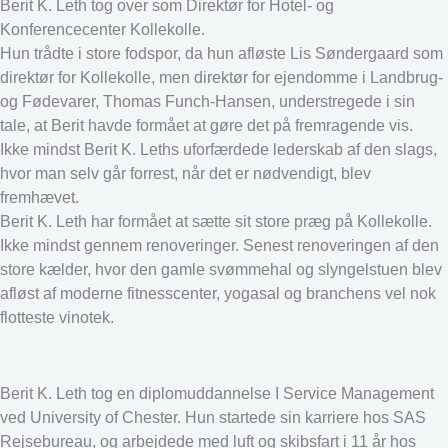
Berit K. Leth tog over som Direktør for Hotel- og
Konferencecenter Kollekolle.
Hun trådte i store fodspor, da hun afløste Lis Søndergaard som
direktør for Kollekolle, men direktør for ejendomme i Landbrug-
og Fødevarer, Thomas Funch-Hansen, understregede i sin
tale, at Berit havde formået at gøre det på fremragende vis.
Ikke mindst Berit K. Leths uforfærdede lederskab af den slags,
hvor man selv går forrest, når det er nødvendigt, blev
fremhævet.
Berit K. Leth har formået at sætte sit store præg på Kollekolle.
Ikke mindst gennem renoveringer. Senest renoveringen af den
store kælder, hvor den gamle svømmehal og slyngelstuen blev
afløst af moderne fitnesscenter, yogasal og branchens vel nok
flotteste vinotek.
Berit K. Leth tog en diplomuddannelse I Service Management
ved University of Chester. Hun startede sin karriere hos SAS
Rejsebureau, og arbejdede med luft og skibsfart i 11 år hos