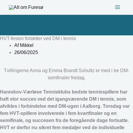
Gå
til
indholdet
HVT-festen fortætter ved DM i tennis
Af
Mikkel
26/06/2025
Tvillingerne Anna og Emma Brandt Sxhultz er med i tre DM-
semfinaler fredag.
Hareskov-Værløse Tennisklubs bedste tennisspillere har
haft stor succes ved det igangværende DM i tennis, som
afvikles i forbindelse med DM-ugen i Aalborg. Torsdag var
fem HVT-spillere involverede i fem kvartfinaler og en
semifinale, og succesen fra de foregående dage fortsatte.
HVT er derfor nu sikret fem medaljer ved de individuelle