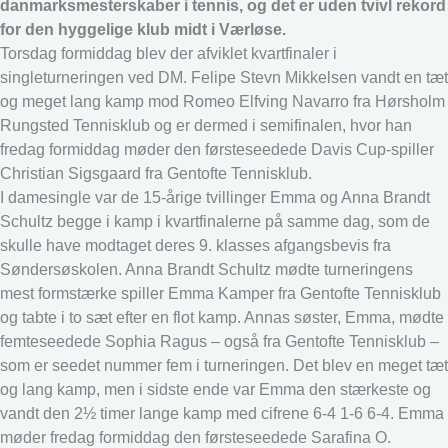
danmarksmesterskaber i tennis, og det er uden tvivl rekord
for den hyggelige klub midt i Værløse.
Torsdag formiddag blev der afviklet kvartfinaler i
singleturneringen ved DM. Felipe Stevn Mikkelsen vandt en tæt
og meget lang kamp mod Romeo Elfving Navarro fra Hørsholm
Rungsted Tennisklub og er dermed i semifinalen, hvor han
fredag formiddag møder den førsteseedede Davis Cup-spiller
Christian Sigsgaard fra Gentofte Tennisklub.
I damesingle var de 15-årige tvillinger Emma og Anna Brandt
Schultz begge i kamp i kvartfinalerne på samme dag, som de
skulle have modtaget deres 9. klasses afgangsbevis fra
Søndersøskolen. Anna Brandt Schultz mødte turneringens
mest formstærke spiller Emma Kamper fra Gentofte Tennisklub
og tabte i to sæt efter en flot kamp. Annas søster, Emma, mødte
femteseedede Sophia Ragus – også fra Gentofte Tennisklub –
som er seedet nummer fem i turneringen. Det blev en meget tæt
og lang kamp, men i sidste ende var Emma den stærkeste og
vandt den 2½ timer lange kamp med cifrene 6-4 1-6 6-4. Emma
møder fredag formiddag den førsteseedede Sarafina O.