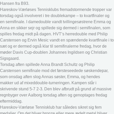
Hansen fra B93.
Hareskov-Værløses Tennisklubs fremadstormende tropper var
torsdag også involveret i tre doublekampe – to kvartfinaler og
en semifinale. I damedouble vandt tvillingesøstrene Emma og
Anna en sikker sejr og spillede sig dermed i semifinalen, som
spilles fredag midt på dagen. HVT’s herredouble med Philip
Carstensen og Ervin Mesic vandt en spændende kvartfinale i to
sæt og er dermed også klar til semifinalerne fredag, hvor de
møder Davis Cup-doublen Johannes Ingildsen og Christian
Sigsgaard.
Torsdag aften spillede Anna Brandt Schultz og Philip
Carstensen semifinale mod det førsteseedede søskendepar,
som onsdag aften slog Annas søster, Emma, og hendes
makker ud af mixeddouble-turneringen. Kampen står i
skrivende stund 5-7 2-3. Den blev afbrudt på grund af massive
regnbyger over Aalborg torsdag aften og genoptages fredag
eftermiddag.
Hareskov-Værløse Tennisklub har således sikret sig fem
medaljer. Om det bliver bronze eller mere ædelt metal bliver