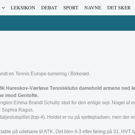
LEKSIKON
DEBAT
SPORT
NAVNE
DET SKER
ndt en Tennis Europe-turnering i Birkerød.
g fik Hareskov-Værløse Tennisklubs damehold armene ned l
mme imod Gentofte.
nglen Emma Brandt Schultz stod for den enlige sejr. Noget af e
er Sophia Ragus.
jeslutspillet (top-4). Holdet er nu på sjettepladsen, men der er 
abte på udebane til ATK. Det blev 4-3 efter føring på 31. HVT t