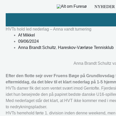
Gå
NYHEDER
til
indholdet
HVTs hold led nederlag – Anna vandt turnering
Af
Mikkel
09/06/2024
Anna Brandt Schultz
,
Hareskov-Værløse Tennisklub
Anna Brandt Schultz va
Efter den flotte sejr over Fruens Bøge på Grundlovsda
eftermiddag, da det blev til et klart nederlag på 1-5 hje
HVTs damer fik det som ventet svært imod Gentofte. Fjerdesi
idet hun besejrede den på papiret bedste danske U16-spill
Med nederlaget står det klart, at HVT ikke kommer med i medal
to nedrykningspladser.
HVTs herrehold førte 1. division inden denne weekend, men t