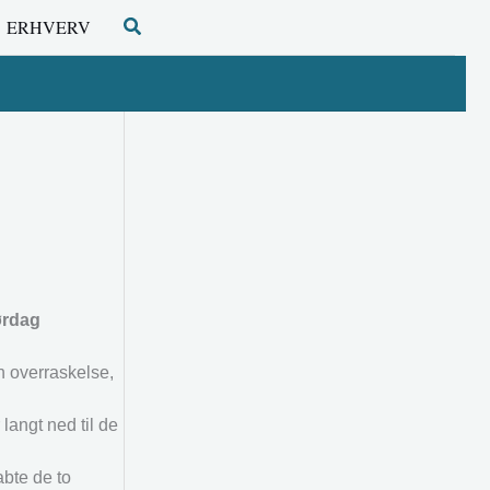
Søg
ERHVERV
ørdag
n overraskelse,
langt ned til de
abte de to