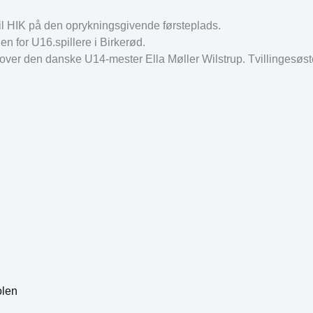
l HIK på den oprykningsgivende førsteplads.
n for U16.spillere i Birkerød.
ejr over den danske U14-mester Ella Møller Wilstrup. Tvillinges
olen