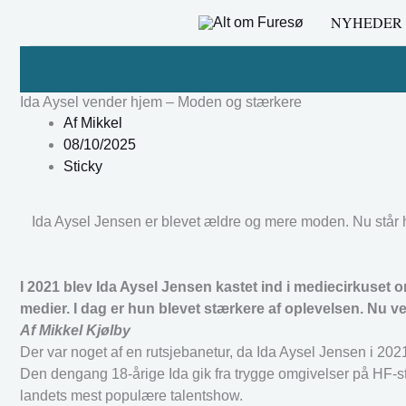
Gå
NYHEDER
til
indholdet
Ida Aysel vender hjem – Moden og stærkere
Af
Mikkel
08/10/2025
Sticky
Ida Aysel Jensen er blevet ældre og mere moden. Nu står hu
I 2021 blev Ida Aysel Jensen kastet ind i mediecirkuset
medier. I dag er hun blevet stærkere af oplevelsen. Nu 
Af Mikkel Kjølby
Der var noget af en rutsjebanetur, da Ida Aysel Jensen i 2021
Den dengang 18-årige Ida gik fra trygge omgivelser på HF-st
landets mest populære talentshow.