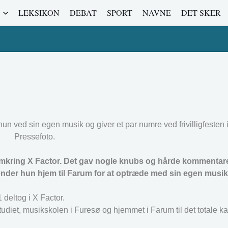
LEKSIKON
DEBAT
SPORT
NAVNE
DET SKER
n ved sin egen musik og giver et par numre ved frivilligfesten
Pressefoto.
 omkring X Factor. Det gav nogle knubs og hårde kommentare
vender hun hjem til Farum for at optræde med sin egen musik
 deltog i X Factor.
udiet, musikskolen i Furesø og hjemmet i Farum til det totale k