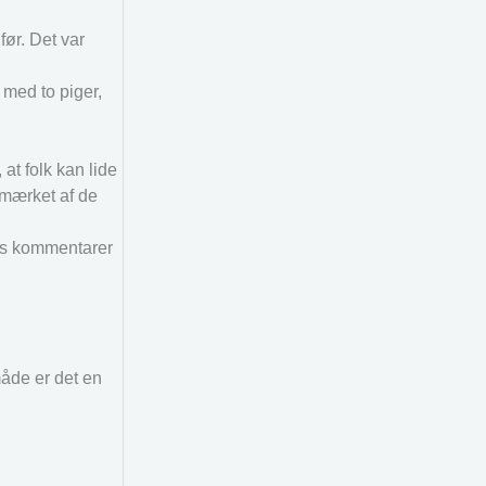
ør. Det var
 med to piger,
at folk kan lide
 mærket af de
eres kommentarer
måde er det en