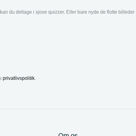
an du deltage i sjove quizzer. Eller bare nyde de flotte billede
es
privatlivspolitik
.
Om os