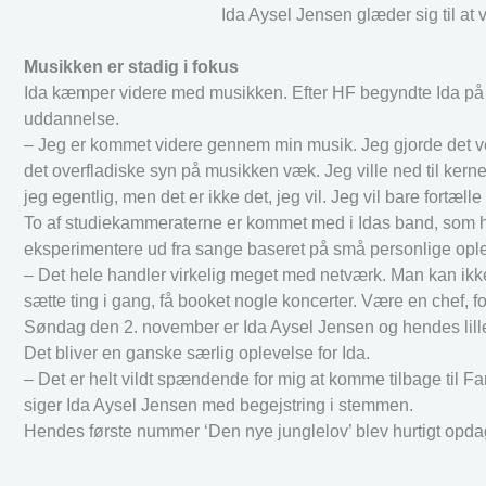
Ida Aysel Jensen glæder sig til at
Musikken er stadig i fokus
Ida kæmper videre med musikken. Efter HF begyndte Ida på M
uddannelse.
– Jeg er kommet videre gennem min musik. Jeg gjorde det ve
det overfladiske syn på musikken væk. Jeg ville ned til kernen
jeg egentlig, men det er ikke det, jeg vil. Jeg vil bare fortæl
To af studiekammeraterne er kommet med i Idas band, som har 
eksperimentere ud fra sange baseret på små personlige ople
– Det hele handler virkelig meget med netværk. Man kan ikke
sætte ting i gang, få booket nogle koncerter. Være en chef, f
Søndag den 2. november er Ida Aysel Jensen og hendes lille ba
Det bliver en ganske særlig oplevelse for Ida.
– Det er helt vildt spændende for mig at komme tilbage til Faru
siger Ida Aysel Jensen med begejstring i stemmen.
Hendes første nummer ‘Den nye junglelov’ blev hurtigt opdag