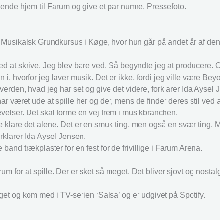
 vende hjem til Farum og give et par numre. Pressefoto.
usikalsk Grundkursus i Køge, hvor hun går på andet år af den 
d at skrive. Jeg blev bare ved. Så begyndte jeg at producere. 
 i, hvorfor jeg laver musik. Det er ikke, fordi jeg ville være Bey
le verden, hvad jeg har set og give det videre, forklarer Ida Aysel
været ude at spille her og der, mens de finder deres stil ved a
velser. Det skal forme en vej frem i musikbranchen.
 klare det alene. Det er en smuk ting, men også en svær ting. 
orklarer Ida Aysel Jensen.
nd trækplaster for en fest for de frivillige i Farum Arena.
m for at spille. Der er sket så meget. Det bliver sjovt og nostalgi
et og kom med i TV-serien ‘Salsa’ og er udgivet på Spotify.