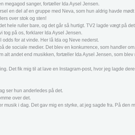
 en megagod sanger, fortæller Ida Aysel Jensen.
varsel en del af en gruppe med Neva, som hun aldrig havde mødt f
ers over stok og sten!
 det hele ruller bare, og det går så hurtigt. TV2 lagde vægt på det
i tog på os, forklarer Ida Aysel Jensen.
il odds for at vinde. Her lå Ida og Neve nederst.
 på de sociale medier. Det blev en konkurrence, som handler om, 
om alt andet end musikken, fortæller Ida Aysel Jensen, som blev
ting. Det fik mig til at lave en Instagram-post, hvor jeg lagde d
dag ser hun anderledes på det.
komme over det.
ver musik i dag. Det gav mig en styrke, at jeg sagde fra. På den 