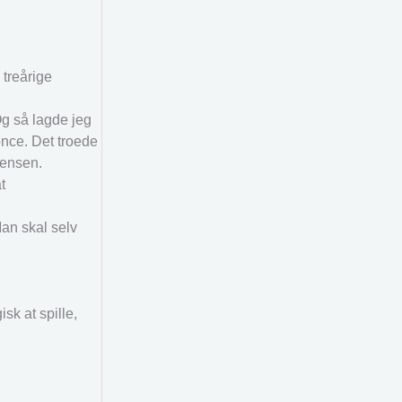
treårige
Og så lagde jeg
once. Det troede
 Jensen.
t
Man skal selv
sk at spille,