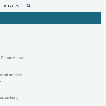
Søg
ERHVERV
 i Farum Arena.
r på sociale
.
aos omkring