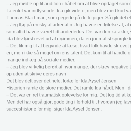
– Jeg mødte op til audition i håbet om at blive opdaget som
Talentet var indlysende. Ida gik videre, men blev med kort 
Thomas Blachman, som pegede på de to piger. Så gik det ell
– Jeg fløj på en sky af adrenalin. Jeg havde en følelse af, at
som altid havde været lidt anderledes. Det var den karakter, v
Ida blev først revet ud af drømmen, da en journalist spurgte t
– Det fik mig til at begynde at læse, hvad folk havde skrevet
en, men ikke så meget om ens talent. Det kom til at handle 
mange indlæg på sociale medier.
– Jeg blev virkelig berørt af hvor mange, der skrev negative 
op uden at skrive deres navn
Det blev delt over det hele, fortæller Ida Aysel Jensen.
Historien ramte de store medier. Det ramte Ida hårdt. Men i 
– Det var en ret traumatisk oplevelse for mig. Det tog tid at 
Men det har også gjort gode ting i forhold til, hvordan jeg la
succeshistorie for mig, siger Ida Aysel Jensen.