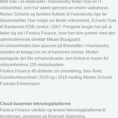
Midt inde i et villakvarter i Hareskovby finder man en IT-
virksomhed, som har været igennem en enorm vækstrejse.
Morten Schantz og familien flyttede til Hareskovby lige før
årtusindskiftet. Han solgte sin første virksomhed, Schantz Data
til Bankernes EDB-central i 2007. Pengene brugte han på at
købe sig ind i Festina Finance, hvor han blev partner med den
administrerende direktør Mikael Braagaard.
At virksomheden blev placeret på Birketoften i Hareskovby,
skyldtes et besøg hos en af børnenes venner. Morten
opdagede det lille erhvervskvarter, som fortsat er basen for
virksomhedens 100 medarbejdere.
Festina Finance 48-doblede sin omsætning, blev Årets
Gazellevirksomhed i 2018 og i 2019 modtog Morten Schantz
Furesøs Erhvervspris.
Cloud-baserede teknologiplatforme
Festina Finance udvikler og leverer teknologiplatforme til
forsikringer, pensioner og finansiel rådgivning.