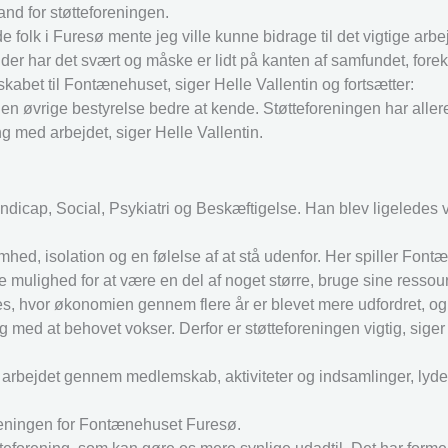
nd for støtteforeningen.
de folk i Furesø mente jeg ville kunne bidrage til det vigtige arbe
der har det svært og måske er lidt på kanten af samfundet, for
abet til Fontænehuset, siger Helle Vallentin og fortsætter:
den øvrige bestyrelse bedre at kende. Støtteforeningen har alle
ang med arbejdet, siger Helle Vallentin.
icap, Social, Psykiatri og Beskæftigelse. Han blev ligeledes va
ed, isolation og en følelse af at stå udenfor. Her spiller Fon
 mulighed for at være en del af noget større, bruge sine ressou
es, hvor økonomien gennem flere år er blevet mere udfordret, og
g med at behovet vokser. Derfor er støtteforeningen vigtig, siger
 arbejdet gennem medlemskab, aktiviteter og indsamlinger, lyder
reningen for Fontænehuset Furesø.