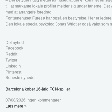
– Det betyder rigtig meget for huset, at der er kommet en stø
til, at markante lokale profiler melder sig under fanerne. De
med at arrangere foredrag.
Fontænehuset Furesø har også en bestyrelse. Her er ledere
Den lokale specialpsykolog Jonas Wridt er også valgt som 
Del nyhed
Facebook
Reddit
Twitter
LinkedIn
Pinterest
Seneste nyheder
Barcelona køber 16-årig FCN-spiller
07/08/2026
Ingen kommentarer
Læs mere »