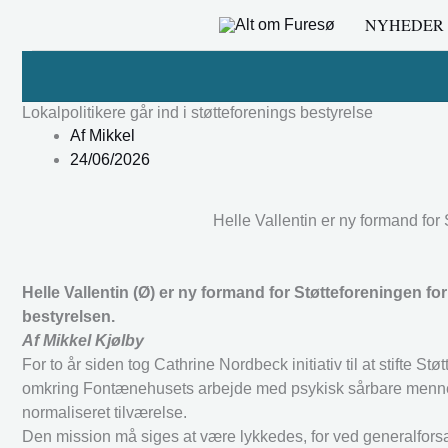
Gå
NYHEDER
til
indholdet
Lokalpolitikere går ind i støtteforenings bestyrelse
Af
Mikkel
24/06/2026
Helle Vallentin er ny formand for
Helle Vallentin (Ø) er ny formand for Støtteforeningen 
bestyrelsen.
Af Mikkel Kjølby
For to år siden tog Cathrine Nordbeck initiativ til at stift
omkring Fontænehusets arbejde med psykisk sårbare mennesk
normaliseret tilværelse.
Den mission må siges at være lykkedes, for ved generalforsamli