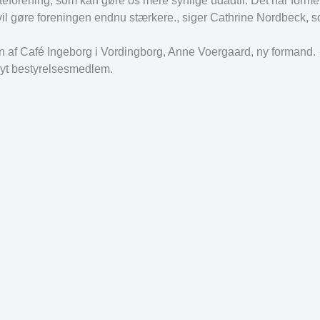
tteforening, som kan gøre os mere synlige udadtil. Det har forme
t vil gøre foreningen endnu stærkere., siger Cathrine Nordbeck, s
n af Café Ingeborg i Vordingborg, Anne Voergaard, ny formand.
nyt bestyrelsesmedlem.