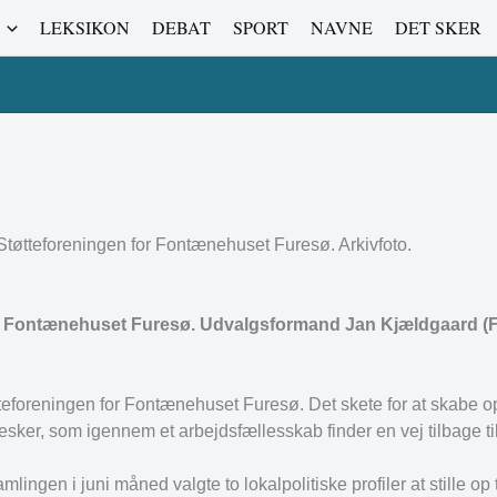
LEKSIKON
DEBAT
SPORT
NAVNE
DET SKER
 Støtteforeningen for Fontænehuset Furesø. Arkivfoto.
for Fontænehuset Furesø. Udvalgsformand Jan Kjældgaard (F)
e Støtteforeningen for Fontænehuset Furesø. Det skete for at ska
er, som igennem et arbejdsfællesskab finder en vej tilbage ti
ngen i juni måned valgte to lokalpolitiske profiler at stille op t