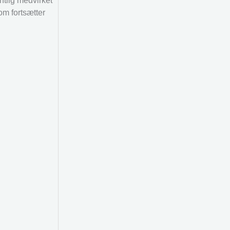
ntlig medvirket
om fortsætter