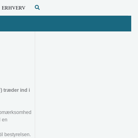
Søg
ERHVERV
 træder ind i
be opmærksomhed
l en
il bestyrelsen.