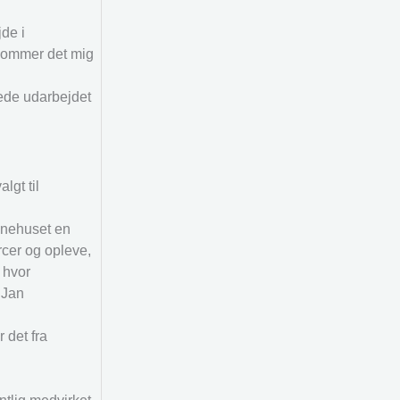
jde i
ekommer det mig
rede udarbejdet
lgt til
tænehuset en
rcer og opleve,
 hvor
 Jan
 det fra