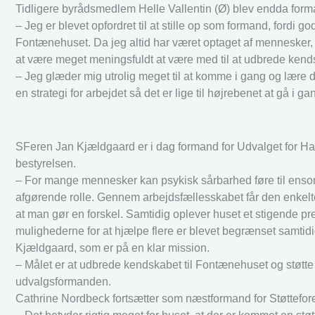
Tidligere byrådsmedlem Helle Vallentin (Ø) blev endda forma
– Jeg er blevet opfordret til at stille op som formand, fordi go
Fontænehuset. Da jeg altid har været optaget af mennesker, 
at være meget meningsfuldt at være med til at udbrede kendsk
– Jeg glæder mig utrolig meget til at komme i gang og lære 
en strategi for arbejdet så det er lige til højrebenet at gå i g
SFeren Jan Kjældgaard er i dag formand for Udvalget for Hand
bestyrelsen.
– For mange mennesker kan psykisk sårbarhed føre til ensomh
afgørende rolle. Gennem arbejdsfællesskabet får den enkelte
at man gør en forskel. Samtidig oplever huset et stigende pr
mulighederne for at hjælpe flere er blevet begrænset samtidi
Kjældgaard, som er på en klar mission.
– Målet er at udbrede kendskabet til Fontænehuset og støtte
udvalgsformanden.
Cathrine Nordbeck fortsætter som næstformand for Støttefo