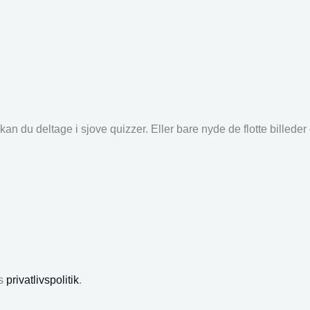
an du deltage i sjove quizzer. Eller bare nyde de flotte billede
es
privatlivspolitik
.