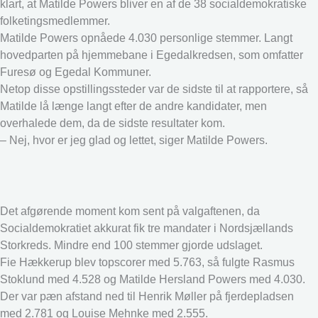
klart, at Matilde Powers bliver en af de 38 socialdemokratiske
folketingsmedlemmer.
Matilde Powers opnåede 4.030 personlige stemmer. Langt
hovedparten på hjemmebane i Egedalkredsen, som omfatter
Furesø og Egedal Kommuner.
Netop disse opstillingssteder var de sidste til at rapportere, så
Matilde lå længe langt efter de andre kandidater, men
overhalede dem, da de sidste resultater kom.
– Nej, hvor er jeg glad og lettet, siger Matilde Powers.
Det afgørende moment kom sent på valgaftenen, da
Socialdemokratiet akkurat fik tre mandater i Nordsjællands
Storkreds. Mindre end 100 stemmer gjorde udslaget.
Fie Hækkerup blev topscorer med 5.763, så fulgte Rasmus
Stoklund med 4.528 og Matilde Hersland Powers med 4.030.
Der var pæn afstand ned til Henrik Møller på fjerdepladsen
med 2.781 og Louise Mehnke med 2.555.