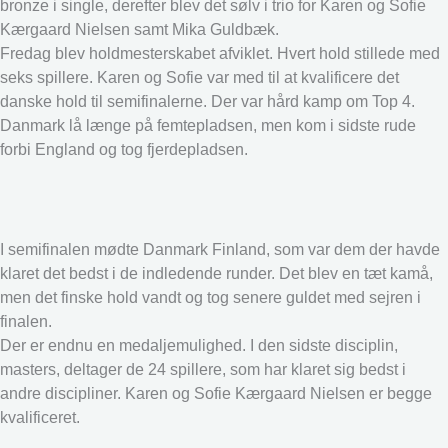
bronze i single, derefter blev det sølv i trio for Karen og Sofie
Kærgaard Nielsen samt Mika Guldbæk.
Fredag blev holdmesterskabet afviklet. Hvert hold stillede med
seks spillere. Karen og Sofie var med til at kvalificere det
danske hold til semifinalerne. Der var hård kamp om Top 4.
Danmark lå længe på femtepladsen, men kom i sidste rude
forbi England og tog fjerdepladsen.
I semifinalen mødte Danmark Finland, som var dem der havde
klaret det bedst i de indledende runder. Det blev en tæt kamå,
men det finske hold vandt og tog senere guldet med sejren i
finalen.
Der er endnu en medaljemulighed. I den sidste disciplin,
masters, deltager de 24 spillere, som har klaret sig bedst i
andre discipliner. Karen og Sofie Kærgaard Nielsen er begge
kvalificeret.