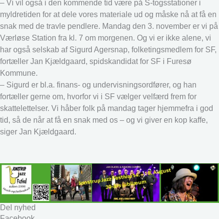
– Vi vil også i den kommende tid være på S-togsstationer i
myldretiden for at dele vores materiale ud og måske nå at få en
snak med de travle pendlere. Mandag den 3. november er vi på
Værløse Station fra kl. 7 om morgenen. Og vi er ikke alene, vi
har også selskab af Sigurd Agersnap, folketingsmedlem for SF,
fortæller Jan Kjældgaard, spidskandidat for SF i Furesø
Kommune.
– Sigurd er bl.a. finans- og undervisningsordfører, og han
fortæller gerne om, hvorfor vi i SF vælger velfærd frem for
skattelettelser. Vi håber folk på mandag tager hjemmefra i god
tid, så de når at få en snak med os – og vi giver en kop kaffe,
siger Jan Kjældgaard.
Del nyhed
Facebook