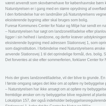
været anvendt som skovbørnehave for københavnske børn kørt
Naturstyrelsen er i gang med en større oprydning af overflødi
I den forbindelse har en landmåler på Naturstyrelsens vegne 
eksisterende bygning atter skal bruges som bolig.
Furesø Kommunes Center for Natur og Miljø har sendt en na
– Naturstyrelsen har søgt om landzonetilladelse efter planlo
ligger i sin helhed i landzone, og derfor kræver udstykninge
eksisterende bygning med adressen Stationsvej 1, som oprind
som daginstitution. I forbindelse med Naturstyrelsens ønske o
anvende Stationsvej 1 til det oprindelige formål, dvs. bolig
Det forventes at ske efter sommerferien, forklarer Center for 
Hvis der gives landzonetilladelse, vil der blive to grunde. 
I første omgang søges det ikke om at opføre ny bebyggelse 
– Naturstyrelsen har ikke ansøgt om at opføre ny bebyggelse.
fremtidige ønsker om ny bebyggelse blive reguleret af planl
Lokalplan 157, der også indeholder bebyggelsesreguleren