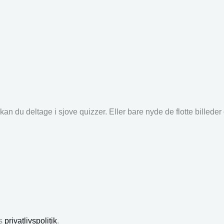
an du deltage i sjove quizzer. Eller bare nyde de flotte billede
es
privatlivspolitik
.