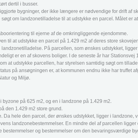
 dertil i busser.
ggjorte bygninger, der ikke længere er nødvendige for drift af s
søgt om landzonetilladelse til at udstykke en parcel. Målet er a
boorientering til ejerne af de omkringliggende ejendomme.
ven til at udstykke en parcel på 1.429 m2 af deres store skovej
n landzonetilladelse. På parcellen, som ønskes udstykket, ligge
eligt er en af skovens boliger. I de seneste år har Stationsvej
m at udstykke parcellen, har styrelsen samtidig søgt om tilladels
. Status på ansøgningen er, at kommunen endnu ikke har truffet af
Natur og Miljø.
En i byzone på 625 m2, og en i landzone på 1.429 m2.
på den 1.429 m2 store grund.
 Da hele den parcel, der ønskes udstykket, ligger i landzone, v
ovens landzonebestemmelser. En mindre del af parcellen ligger de
de bestemmelser og bestemmelser om den bevaringsværdige by