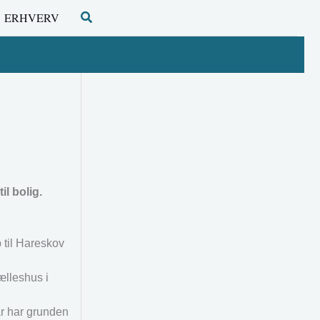
Søg
ERHVERV
l bolig.
p til Hareskov
ælleshus i
år har grunden