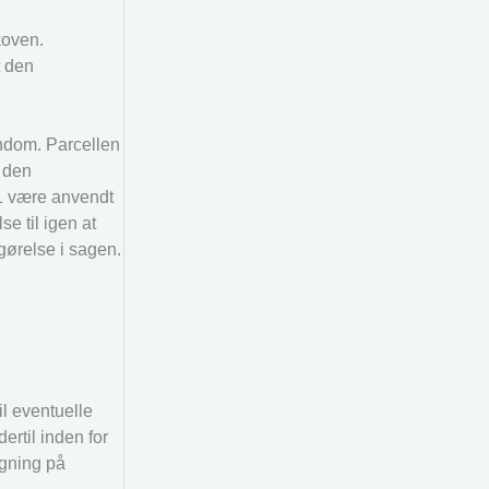
koven.
t den
endom. Parcellen
r den
 1 være anvendt
e til igen at
gørelse i sagen.
il eventuelle
rtil inden for
gning på