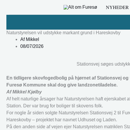
Gå
NYHEDER
til
indholdet
Naturstyrelsen vil udstykke markant grund i Hareskovby
Af
Mikkel
08/07/2026
Stationsvej søges udstykke
En tidligere skovfogedbolig på hjørnet af Stationsvej og 
Furesø Kommune skal dog give landzonetiladelse.
Af Mikkel Kjølby
Af helt naturlige årsager har Naturstyrelsen haft ejerskabet 
Station. Der var brug for boliger til skovens folk.
For nogle år siden solgte Naturstyrelsen Stationsvej 2 til F
Hareskovby – projektet har navnet Udhuset og Laden.
På den anden side af vejen ejer Naturstyrelsen matriklen Sta