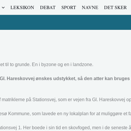
LEKSIKON
DEBAT
SPORT
NAVNE
DET SKER
t til to grunde. En i byzone og en i landzone.
Gl. Hareskovvej ønskes udstykket, så den atter kan bruges ti
af matriklerne på Stationsvej, som er vejen fra Gl. Hareskovvej o
uresø Kommune, som lavede en ny lokalplan for at muliggøre et f
tionsvej 1. Her boede i sin tid en skovfoged, men i de seneste 