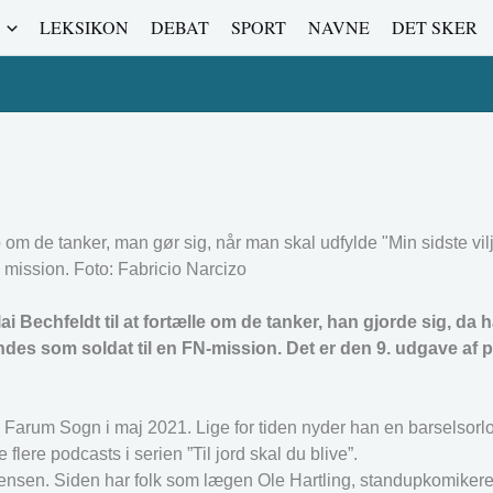
LEKSIKON
DEBAT
SPORT
NAVNE
DET SKER
op om de tanker, man gør sig, når man skal udfylde "Min sidste vi
l mission. Foto: Fabricio Narcizo
 Bechfeldt til at fortælle om de tanker, han gjorde sig, da 
ndes som soldat til en FN-mission. Det er den 9. udgave af
i Farum Sogn i maj 2021. Lige for tiden nyder han en barselsorl
flere podcasts i serien ”Til jord skal du blive”.
tensen. Siden har folk som lægen Ole Hartling, standupkomiker