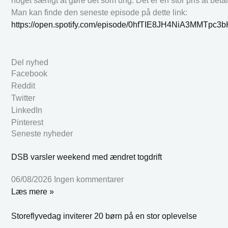
noget særligt at gøre det som ung. Det er en stor pris at betale
Man kan finde den seneste episode på dette link:
https://open.spotify.com/episode/0hfTIE8JH4NiA3MMTpc3
Del nyhed
Facebook
Reddit
Twitter
LinkedIn
Pinterest
Seneste nyheder
DSB varsler weekend med ændret togdrift
06/08/2026
Ingen kommentarer
Læs mere »
Storeflyvedag inviterer 20 børn på en stor oplevelse