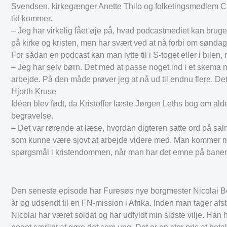
Svendsen, kirkegænger Anette Thilo og folketingsmedlem Chr
tid kommer.
– Jeg har virkelig fået øje på, hvad podcastmediet kan bruge
på kirke og kristen, men har svært ved at nå forbi om søndage
For sådan en podcast kan man lytte til i S-toget eller i bilen
– Jeg har selv børn. Det med at passe noget ind i et skema me
arbejde. På den måde prøver jeg at nå ud til endnu flere. Det e
Hjorth Kruse
Idéen blev født, da Kristoffer læste Jørgen Leths bog om ald
begravelse.
– Det var rørende at læse, hvordan digteren satte ord på sal
som kunne være sjovt at arbejde videre med. Man kommer mege
spørgsmål i kristendommen, når man har det emne på banen, 
Den seneste episode har Furesøs nye borgmester Nicolai Be
år og udsendt til en FN-mission i Afrika. Inden man tager afst
Nicolai har været soldat og har udfyldt min sidste vilje. Han h