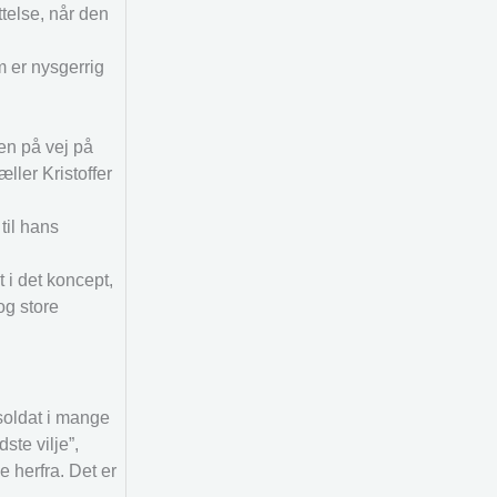
telse, når den
m er nysgerrig
len på vej på
æller Kristoffer
til hans
 i det koncept,
og store
soldat i mange
ste vilje”,
e herfra. Det er