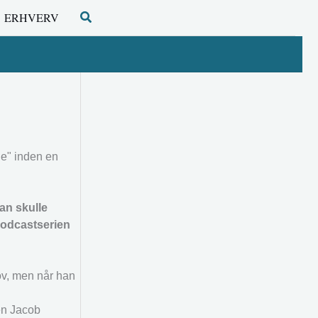
Søg
ERHVERV
lje" inden en
han skulle
 podcastserien
ov, men når han
en Jacob