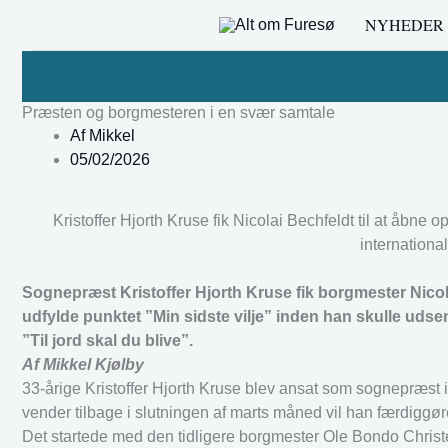
Gå
NYHEDER
til
indholdet
Præsten og borgmesteren i en svær samtale
Af
Mikkel
05/02/2026
Kristoffer Hjorth Kruse fik Nicolai Bechfeldt til at åbne 
internationa
Sognepræst Kristoffer Hjorth Kruse fik borgmester Nicolai
udfylde punktet ”Min sidste vilje” inden han skulle udse
”Til jord skal du blive”.
Af Mikkel Kjølby
33-årige Kristoffer Hjorth Kruse blev ansat som sognepræst 
vender tilbage i slutningen af marts måned vil han færdiggøre 
Det startede med den tidligere borgmester Ole Bondo Chris