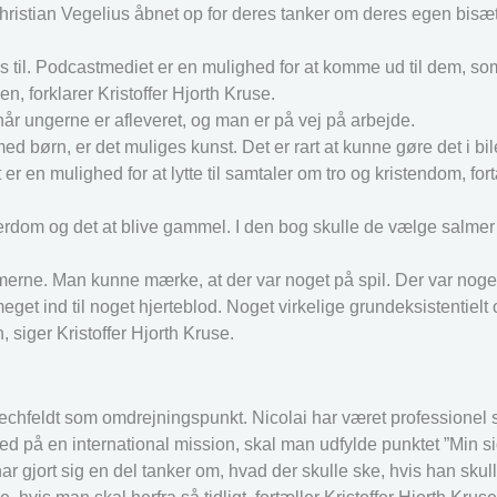
istian Vegelius åbnet op for deres tanker om deres egen bisæt
s til. Podcastmediet er en mulighed for at komme ud til dem, so
n, forklarer Kristoffer Hjorth Kruse.
, når ungerne er afleveret, og man er på vej på arbejde.
d børn, er det muliges kunst. Det er rart at kunne gøre det i bi
r en mulighed for at lytte til samtaler om tro og kristendom, fort
erdom og det at blive gammel. I den bog skulle de vælge salmer 
merne. Man kunne mærke, at der var noget på spil. Der var noget
t ind til noget hjerteblod. Noget virkelige grundeksistentielt 
siger Kristoffer Hjorth Kruse.
chfeldt som omdrejningspunkt. Nicolai har været professionel 
ed på en international mission, skal man udfylde punktet ”Min sid
ar gjort sig en del tanker om, hvad der skulle ske, hvis han skull