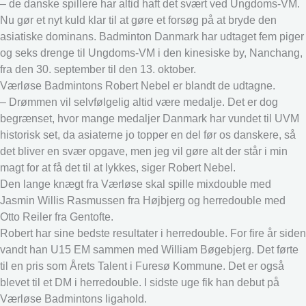
– de danske spillere har altid haft det svært ved Ungdoms-VM.
Nu gør et nyt kuld klar til at gøre et forsøg på at bryde den
asiatiske dominans. Badminton Danmark har udtaget fem piger
og seks drenge til Ungdoms-VM i den kinesiske by, Nanchang,
fra den 30. september til den 13. oktober.
Værløse Badmintons Robert Nebel er blandt de udtagne.
– Drømmen vil selvfølgelig altid være medalje. Det er dog
begrænset, hvor mange medaljer Danmark har vundet til UVM
historisk set, da asiaterne jo topper en del før os danskere, så
det bliver en svær opgave, men jeg vil gøre alt der står i min
magt for at få det til at lykkes, siger Robert Nebel.
Den lange knægt fra Værløse skal spille mixdouble med
Jasmin Willis Rasmussen fra Højbjerg og herredouble med
Otto Reiler fra Gentofte.
Robert har sine bedste resultater i herredouble. For fire år siden
vandt han U15 EM sammen med William Bøgebjerg. Det førte
til en pris som Årets Talent i Furesø Kommune. Det er også
blevet til et DM i herredouble. I sidste uge fik han debut på
Værløse Badmintons ligahold.