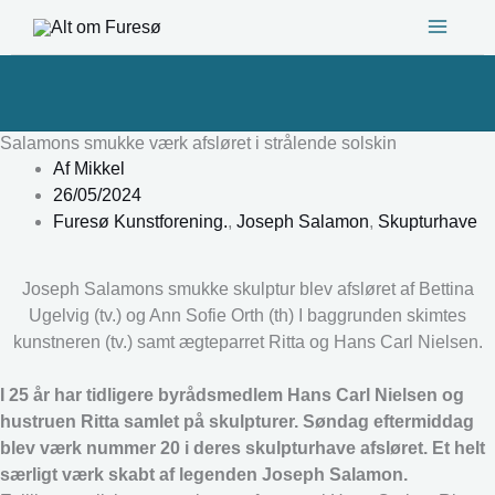
Gå
til
indholdet
Salamons smukke værk afsløret i strålende solskin
Af
Mikkel
26/05/2024
Furesø Kunstforening.
,
Joseph Salamon
,
Skupturhave
Joseph Salamons smukke skulptur blev afsløret af Bettina
Ugelvig (tv.) og Ann Sofie Orth (th) I baggrunden skimtes
kunstneren (tv.) samt ægteparret Ritta og Hans Carl Nielsen.
I 25 år har tidligere byrådsmedlem Hans Carl Nielsen og
hustruen Ritta samlet på skulpturer. Søndag eftermiddag
blev værk nummer 20 i deres skulpturhave afsløret. Et helt
særligt værk skabt af legenden Joseph Salamon.