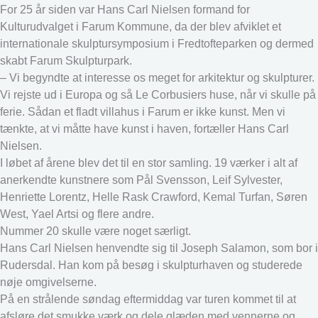
For 25 år siden var Hans Carl Nielsen formand for
Kulturudvalget i Farum Kommune, da der blev afviklet et
internationale skulptursymposium i Fredtofteparken og dermed
skabt Farum Skulpturpark.
– Vi begyndte at interesse os meget for arkitektur og skulpturer.
Vi rejste ud i Europa og så Le Corbusiers huse, når vi skulle på
ferie. Sådan et fladt villahus i Farum er ikke kunst. Men vi
tænkte, at vi måtte have kunst i haven, fortæller Hans Carl
Nielsen.
I løbet af årene blev det til en stor samling. 19 værker i alt af
anerkendte kunstnere som Pål Svensson, Leif Sylvester,
Henriette Lorentz, Helle Rask Crawford, Kemal Turfan, Søren
West, Yael Artsi og flere andre.
Nummer 20 skulle være noget særligt.
Hans Carl Nielsen henvendte sig til Joseph Salamon, som bor i
Rudersdal. Han kom på besøg i skulpturhaven og studerede
nøje omgivelserne.
På en strålende søndag eftermiddag var turen kommet til at
afsløre det smukke værk og dele glæden med vennerne og