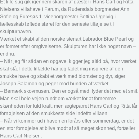
Et lille sug gik igennem skaren af gæster i Hans Carl og Ritta
Nielsens villahave i Farum, da Rudersdals borgmester Ann
Sofie og Furesøs 1. viceborgmester Bettina Ugelvig i
fællesskab løftede sløret for den seneste tilføjelse til
skulpturhaven.
Værket et skabt af den norske stenart Labrador Blue Pearl og
er formet efter omgivelserne. Skulpturen har ikke noget navn –
endnu.
– Når jeg får sådan en opgave, kigger jeg altid på, hvor værket
skal stå. I dette tilfælde har jeg ladet mig inspirere af den
smukke have og skabt et værk med blomster og dyr, siger
Joseph Salamon og peger mod bunden af værket.
– Bemærk skovmusen. Den er også med, lyder det med et smil.
Man skal hele vejen rundt om værket for at fornemme
skønheden for fuld kraft, men ægteparret Hans Carl og Ritta får
fornøjelsen af den smukkeste side indefra villaen.
– Når vi kommer ud i haven en forårs eller sommerdag, er det
en stor fornøjelse at blive mødt af så meget skønhed, fortæller
Hans Carl Nielsen.