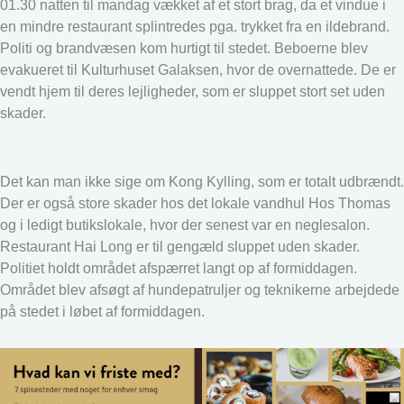
01.30 natten til mandag vækket af et stort brag, da et vindue i
en mindre restaurant splintredes pga. trykket fra en ildebrand.
Politi og brandvæsen kom hurtigt til stedet. Beboerne blev
evakueret til Kulturhuset Galaksen, hvor de overnattede. De er
vendt hjem til deres lejligheder, som er sluppet stort set uden
skader.
Det kan man ikke sige om Kong Kylling, som er totalt udbrændt.
Der er også store skader hos det lokale vandhul Hos Thomas
og i ledigt butikslokale, hvor der senest var en neglesalon.
Restaurant Hai Long er til gengæld sluppet uden skader.
Politiet holdt området afspærret langt op af formiddagen.
Området blev afsøgt af hundepatruljer og teknikerne arbejdede
på stedet i løbet af formiddagen.