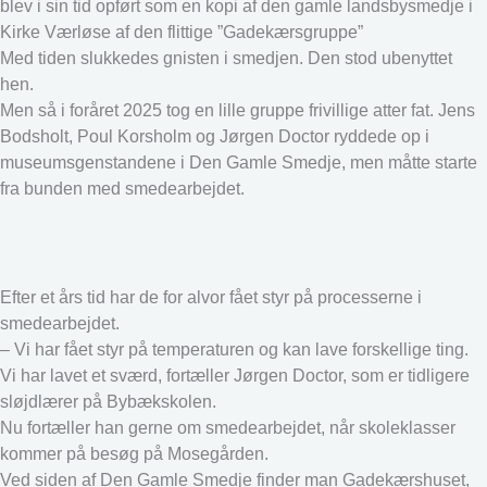
blev i sin tid opført som en kopi af den gamle landsbysmedje i
Kirke Værløse af den flittige ”Gadekærsgruppe”
Med tiden slukkedes gnisten i smedjen. Den stod ubenyttet
hen.
Men så i foråret 2025 tog en lille gruppe frivillige atter fat. Jens
Bodsholt, Poul Korsholm og Jørgen Doctor ryddede op i
museumsgenstandene i Den Gamle Smedje, men måtte starte
fra bunden med smedearbejdet.
Efter et års tid har de for alvor fået styr på processerne i
smedearbejdet.
– Vi har fået styr på temperaturen og kan lave forskellige ting.
Vi har lavet et sværd, fortæller Jørgen Doctor, som er tidligere
sløjdlærer på Bybækskolen.
Nu fortæller han gerne om smedearbejdet, når skoleklasser
kommer på besøg på Mosegården.
Ved siden af Den Gamle Smedje finder man Gadekærshuset,