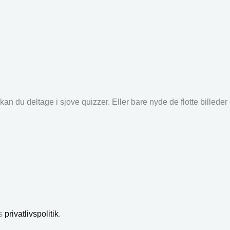
an du deltage i sjove quizzer. Eller bare nyde de flotte billede
es
privatlivspolitik
.