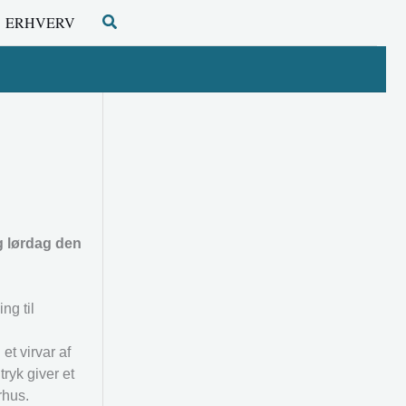
Søg
ERHVERV
ng lørdag den
ng til
et virvar af
ryk giver et
rhus.