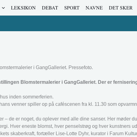
LEKSIKON
DEBAT
SPORT
NAVNE
DET SKER
lomstermalerier i GangGalleriet. Pressefoto.
illingen Blomstermalerier i GangGalleriet. Der er ferniseri
urhus inden sommerferien.
g hans venner spiller op på caféscenen fra kl. 11.30 som opvarmni
ser – de er noget, du oplever med alle dine sanser. Her møder du 
rgi. Hver eneste blomst, hver penselstrøg og hver kunstners udt
ets skaberkraft, fortæller Lise-Lotte Dyhr, kurator i Farum Kultu