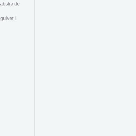
 abstrakte
gulvet i