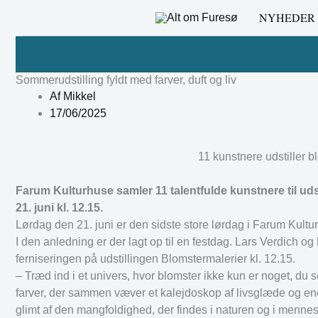
Gå
NYHEDER
til
indholdet
Sommerudstilling fyldt med farver, duft og liv
Af
Mikkel
17/06/2025
11 kunstnere udstiller b
Farum Kulturhuse samler 11 talentfulde kunstnere til udst
21. juni kl. 12.15.
Lørdag den 21. juni er den sidste store lørdag i Farum Kult
I den anledning er der lagt op til en festdag. Lars Verdich o
ferniseringen på udstillingen Blomstermalerier kl. 12.15.
– Træd ind i et univers, hvor blomster ikke kun er noget, du 
farver, der sammen væver et kalejdoskop af livsglæde og ene
glimt af den mangfoldighed, der findes i naturen og i mennesk