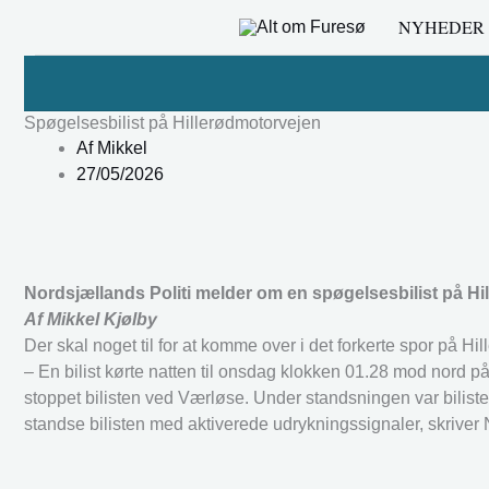
Gå
NYHEDER
til
indholdet
Spøgelsesbilist på Hillerødmotorvejen
Af
Mikkel
27/05/2026
Nordsjællands Politi melder om en spøgelsesbilist på Hi
Af Mikkel Kjølby
Der skal noget til for at komme over i det forkerte spor på Hi
– En bilist kørte natten til onsdag klokken 01.28 mod nord på
stoppet bilisten ved Værløse. Under standsningen var biliste
standse bilisten med aktiverede udrykningssignaler, skriver 