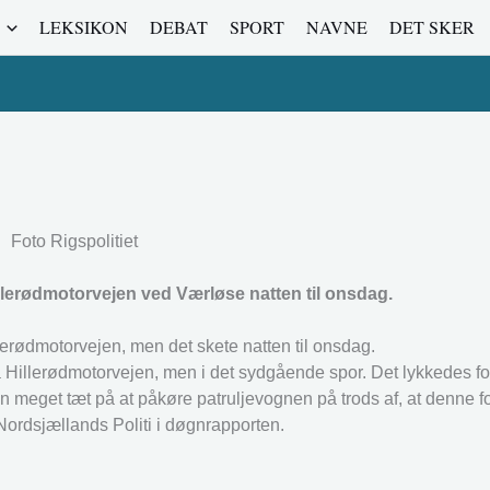
LEKSIKON
DEBAT
SPORT
NAVNE
DET SKER
Foto Rigspolitiet
llerødmotorvejen ved Værløse natten til onsdag.
llerødmotorvejen, men det skete natten til onsdag.
 Hillerødmotorvejen, men i det sydgående spor. Det lykkedes for p
n meget tæt på at påkøre patruljevognen på trods af, at denne f
Nordsjællands Politi i døgnrapporten.