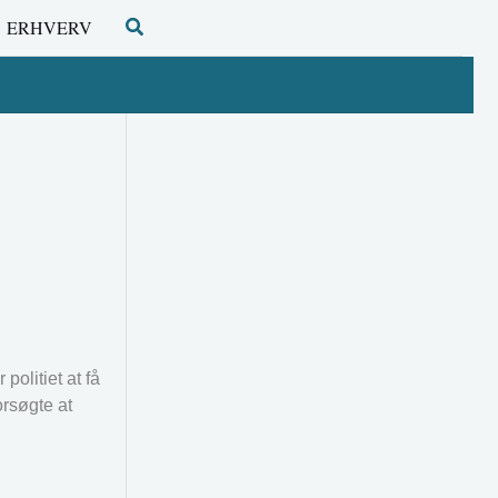
Søg
ERHVERV
olitiet at få
orsøgte at