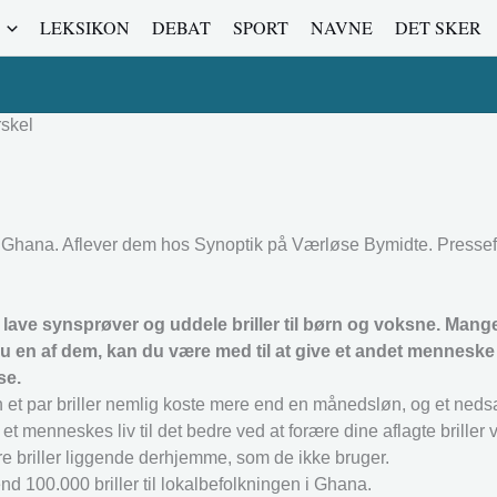
LEKSIKON
DEBAT
SPORT
NAVNE
DET SKER
rskel
 i Ghana. Aflever dem hos Synoptik på Værløse Bymidte. Pressef
at lave synsprøver og uddele briller til børn og voksne. Man
du en af dem, kan du være med til at give et andet menneske
se.
kan et par briller nemlig koste mere end en månedsløn, og et neds
 menneskes liv til det bedre ved at forære dine aflagte briller 
re briller liggende derhjemme, som de ikke bruger.
100.000 briller til lokalbefolkningen i Ghana.