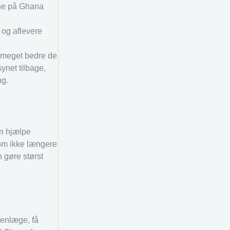
erne på Ghana
 og aflevere
r meget bedre de
ynet tilbage,
ng.
an hjælpe
som ikke længere
 gøre størst
jenlæge, få