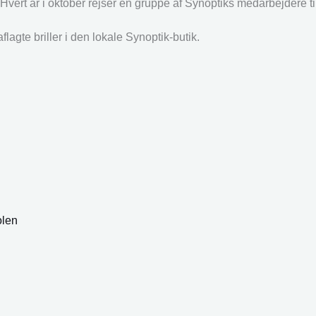
r. Hvert år i oktober rejser en gruppe af Synoptiks medarbejdere ti
lagte briller i den lokale Synoptik-butik.
olen