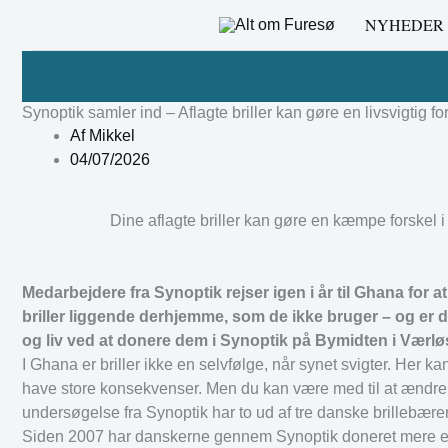
Gå
NYHEDER
til
indholdet
Synoptik samler ind – Aflagte briller kan gøre en livsvigtig fo
Af
Mikkel
04/07/2026
Dine aflagte briller kan gøre en kæmpe forskel
Medarbejdere fra Synoptik rejser igen i år til Ghana for 
briller liggende derhjemme, som de ikke bruger – og er 
og liv ved at donere dem i Synoptik på Bymidten i Værlø
I Ghana er briller ikke en selvfølge, når synet svigter. Her 
have store konsekvenser. Men du kan være med til at ændre et
undersøgelse fra Synoptik har to ud af tre danske brillebære
Siden 2007 har danskerne gennem Synoptik doneret mere end 