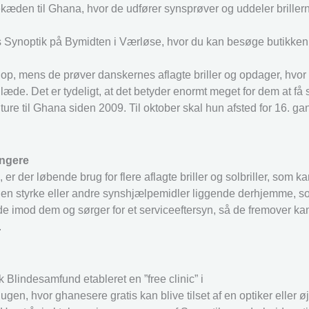
rillekæden til Ghana, hvor de udfører synsprøver og uddeler brill
hos Synoptik på Bymidten i Værløse, hvor du kan besøge butikken
 op, mens de prøver danskernes aflagte briller og opdager, hvo
æde. Det er tydeligt, at det betyder enormt meget for dem at få s
ure til Ghana siden 2009. Til oktober skal hun afsted for 16. ga
ængere
 der løbende brug for flere aflagte briller og solbriller, som k
er uden styrke eller andre synshjælpemidler liggende derhjemme, 
e imod dem og sørger for et serviceeftersyn, så de fremover kan
.
lindesamfund etableret en ”free clinic” i
n, hvor ghanesere gratis kan blive tilset af en optiker eller ø