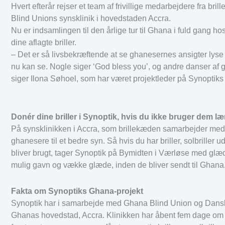
Hvert efterår rejser et team af frivillige medarbejdere fra b
Blind Unions synsklinik i hovedstaden Accra.
Nu er indsamlingen til den årlige tur til Ghana i fuld gang 
dine aflagte briller.
– Det er så livsbekræftende at se ghanesernes ansigter lyse
nu kan se. Nogle siger ‘God bless you’, og andre danser af gl
siger Ilona Søhoel, som har været projektleder på Synoptiks t
Donér dine briller i Synoptik, hvis du ikke bruger dem l
På synsklinikken i Accra, som brillekæden samarbejder med, er
ghanesere til et bedre syn. Så hvis du har briller, solbrill
bliver brugt, tager Synoptik på Bymidten i Værløse med glæd
mulig gavn og vække glæde, inden de bliver sendt til Ghana
Fakta om Synoptiks Ghana-projekt
Synoptik har i samarbejde med Ghana Blind Union og Dansk B
Ghanas hovedstad, Accra. Klinikken har åbent fem dage om uge