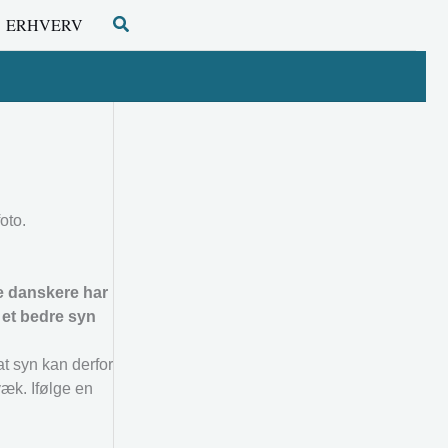
Søg
ERHVERV
oto.
ge danskere har
 et bedre syn
at syn kan derfor
væk. Ifølge en