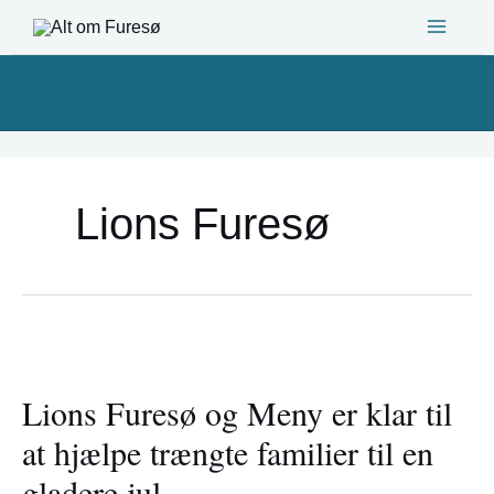
Gå
til
indholdet
Lions Furesø
Lions
Furesø
Lions Furesø og Meny er klar til
og
Meny
at hjælpe trængte familier til en
er
gladere jul
klar