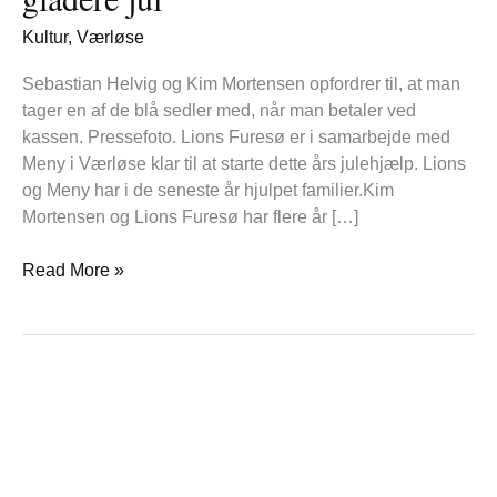
til
Kultur
,
Værløse
at
hjælpe
Sebastian Helvig og Kim Mortensen opfordrer til, at man
trængte
tager en af de blå sedler med, når man betaler ved
familier
kassen. Pressefoto. Lions Furesø er i samarbejde med
til
Meny i Værløse klar til at starte dette års julehjælp. Lions
en
og Meny har i de seneste år hjulpet familier.Kim
gladere
Mortensen og Lions Furesø har flere år […]
jul
Read More »