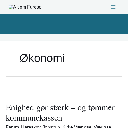
Gå
til
indholdet
Økonomi
Enighed
gør
Enighed gør stærk – og tømmer
stærk
–
kommunekassen
og
tømmer
Farum
,
Hareskov
,
Jonstrup
,
Kirke Værløse
,
Værløse