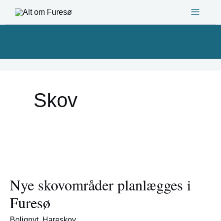
Gå
til
indholdet
Skov
Nye
skovområder
Nye skovområder planlægges i
planlægges
i
Furesø
Furesø
Bolignyt
,
Hareskov