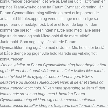
konkurrencer begynder i det nye år. Det ser ud til, at formen er i
top hos TeamGym-holdene fra Farum Gymnastikforening i år.
Farum Gymnastikforening stillede op med et imponerende
antal hold til Julecuppen og vendte tilbage med en lige så
imponerende medaljehøst. Det er et lovende tegn for den
kommende sæson. Foreningen havde hold med i alle aldre,
lige fra de søde og små Micro-hold til de mere “vilde”
Juniorhold. Som noget nyt i år stillede Farum
Gymnastikforening også op med et Junior Mix-hold, der består
af både drenge og piger. Alle hold klarede sig virkelig flot i
konkurrencen.
-Det er tydeligt, at Farum Gymnastikforening har arbejdet hårdt
og dedikeret for at opnå sådanne resultater hvilket ikke mindst
er en hyldest til de dygtige trænere i foreningen. FGF´s
deltagelse og succes i Julecuppen viser, at de er et stærkt og
konkurrencedygtigt hold. Vi kan med spænding se frem til den
kommende sæson og følge med i, hvordan Farum
Gymnastikforening vil klare sig i de kommende nationale
konkurrencer, fortæller Gregers Bisgaard, næstformand i Farum