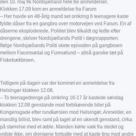
den 10. maj fik Nordsjælland hele tre anmeldelser.
Klokken 17.09 kom en anmeldelse fra Farum
– Her havde en 48-årig mand set omkring 6 teenagere kaste
fyldte dåser fra en gangbro over motorvejen ved Farum. En af
dåserne eksploderede. Politiet blev tilkaldt og ledte efter
drengene, skriver Nordsjællands Politi i døgnrapporten.
Ifølge Nordsjællands Politi skete episoden på gangbroen
mellem Farumsødal og Furesølund – altså ganske tæt på
Fiskebækbroen.
Tidligere på dagen var der kommet en anmeldelse fra
Helsingør klokken 12.08.
– To teenagedrenge på omkring 16-17 år kastede søndag
klokken 12.08 genstande mod forbikørende biler på
Kongensgade efter rundkørslen mod Helsingør. Anmelder, en
mandlig billist, blev ramt på taget af en ukendt genstand, cirka
på størrelse med et æble. Manden kørte væk fra stedet og
vidste ikke, om drengene fortsatte med at kaste ting mod andre