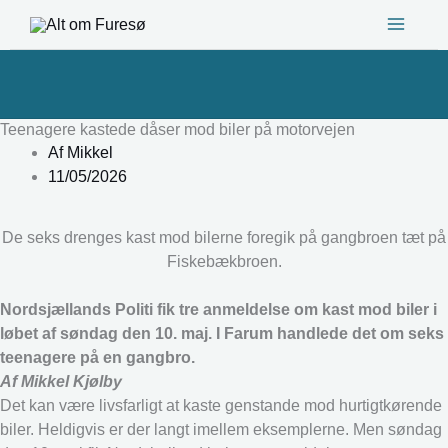
Gå
til
indholdet
Teenagere kastede dåser mod biler på motorvejen
Af
Mikkel
11/05/2026
De seks drenges kast mod bilerne foregik på gangbroen tæt på
Fiskebækbroen.
Nordsjællands Politi fik tre anmeldelse om kast mod biler i
løbet af søndag den 10. maj. I Farum handlede det om seks
teenagere på en gangbro.
Af Mikkel Kjølby
Det kan være livsfarligt at kaste genstande mod hurtigtkørende
biler. Heldigvis er der langt imellem eksemplerne. Men søndag