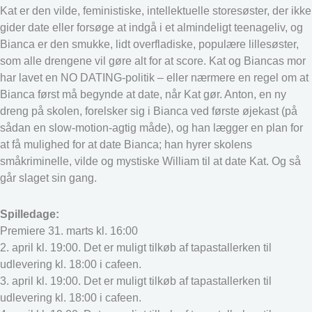
Kat er den vilde, feministiske, intellektuelle storesøster, der ikke
gider date eller forsøge at indgå i et almindeligt teenageliv, og
Bianca er den smukke, lidt overfladiske, populære lillesøster,
som alle drengene vil gøre alt for at score. Kat og Biancas mor
har lavet en NO DATING-politik – eller nærmere en regel om at
Bianca først må begynde at date, når Kat gør. Anton, en ny
dreng på skolen, forelsker sig i Bianca ved første øjekast (på
sådan en slow-motion-agtig måde), og han lægger en plan for
at få mulighed for at date Bianca; han hyrer skolens
småkriminelle, vilde og mystiske William til at date Kat. Og så
går slaget sin gang.
Spilledage:
Premiere 31. marts kl. 16:00
2. april kl. 19:00. Det er muligt tilkøb af tapastallerken til
udlevering kl. 18:00 i cafeen.
3. april kl. 19:00. Det er muligt tilkøb af tapastallerken til
udlevering kl. 18:00 i cafeen.