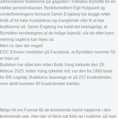
administrerer butikkerne på gågaden i Værløse Bymidte for en
række pensionskasser. Byrådsmedlem Egil Hulgaard og
centerforeningens formand Søren Engberg har begge rettet
kritik af for høje huslejekrav og manglende vilje til at leje
butikkerne ud. Søren Engberg har kaldt det beklageligt, at
Bymidten kendetegnes af de ledige lejemål, når de efter hans
mening sagtens kan lejes ud.
Men nu sker der noget!
EDC Erhverv meddeler på Facebook, at Bymidten nummer 55
er lejet ud.
Butikken har stået tom siden Butik Vang lukkede den 28.
februar 2025. Inden Vang rykkede ind, var den fra 1980 base
for BR Legetøj. Butikkens stueetage er på 237 kvadratmeter,
men dertil kommer 80 kvadratmeter kælder.
Ifølge Alt om Furesø får de kommende lejere nøglerne i den
kommende uge, men der vil blive sat folie op i ruderne, så man