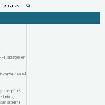
Søg
ERHVERV
ikke, sprøger en
 hvorfor den så
pacitet på 16
e forbrug.
 som priserne