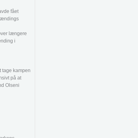
avde fået
brændings
 over længere
ænding i
at tage kampen
sivt på at
nd Olseni