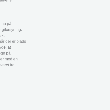
markens
r nu på
giforsyning.
kt.
år der er plads
yde, at
tegn på
der med en
varet fra