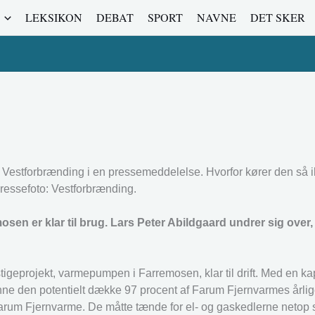
LEKSIKON
DEBAT
SPORT
NAVNE
DET SKER
er Vestforbrænding i en pressemeddelelse. Hvorfor kører den så 
ressefoto: Vestforbrænding.
en er klar til brug. Lars Peter Abildgaard undrer sig over,
geprojekt, varmepumpen i Farremosen, klar til drift. Med en ka
nne den potentielt dække 97 procent af Farum Fjernvarmes årlig
or Farum Fjernvarme. De måtte tænde for el- og gaskedlerne netop