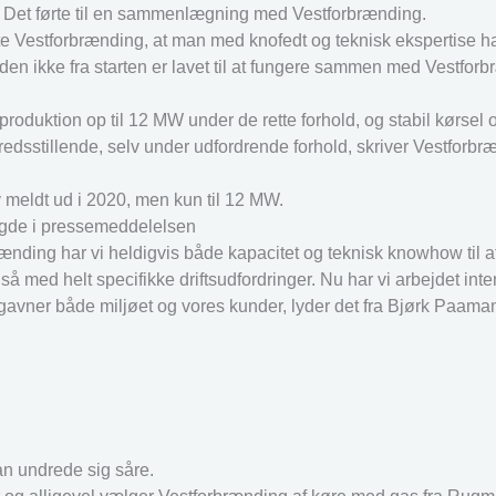
ne. Det førte til en sammenlægning med Vestforbrænding.
e Vestforbrænding, at man med knofedt og teknisk ekspertise h
den ikke fra starten er lavet til at fungere sammen med Vestfor
produktion op til 12 MW under de rette forhold, og stabil kørsel
fredsstillende, selv under udfordrende forhold, skriver Vestforbr
 meldt ud i 2020, men kun til 12 MW.
agde i pressemeddelelsen
brænding har vi heldigvis både kapacitet og teknisk knowhow til 
med helt specifikke driftsudfordringer. Nu har vi arbejdet inten
e gavner både miljøet og vores kunder, lyder det fra Bjørk Paama
Han undrede sig såre.