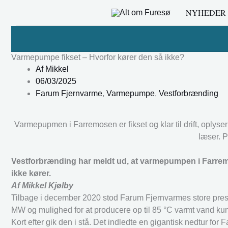
Gå
NYHEDER
til
indholdet
Varmepumpe fikset – Hvorfor kører den så ikke?
Af
Mikkel
06/03/2025
Farum Fjernvarme
,
Varmepumpe
,
Vestforbrænding
Varmepupmen i Farremosen er fikset og klar til drift, oplys
læser. P
Vestforbrænding har meldt ud, at varmepumpen i Farremos
ikke kører.
Af Mikkel Kjølby
Tilbage i december 2020 stod Farum Fjernvarmes store presti
MW og mulighed for at producere op til 85 °C varmt vand ku
Kort efter gik den i stå. Det indledte en gigantisk nedtur f