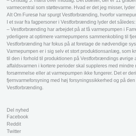
– Onsdag 5. marts over middag. Det blæser, der er 11 grade
varmecentral som støttevarme. Hvad er det jeg misser, lyder
Alt Om Furesø har spurgt Vestforbrænding, hvorfor varmepum
I et svar fra fagpersoner i Vestforbrænding lyder det således:
– Vestforbrænding har arbejdet på at få varmepumpen i Farre
yderligere at optimere varmepumpens sammenkobling til fje
Vestforbrænding har fokus på at foretage de nødvendige sy
Varmepumpen er i sig selv et stort produktionsanlæg, som kr
til den i forhold til produktionen på Vestforbrændings øvrig
affaldsvarmen i kortere perioder skal suppleres med mindre 
forsømmelse eller at varmepumpen ikke fungerer. Det er der
fjernvarmeforsyning med høj forsyningssikkerhed og på den 
Vestforbrænding.
Del nyhed
Facebook
Reddit
Twitter