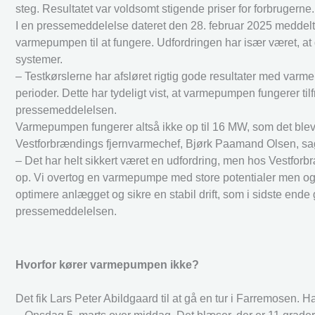
steg. Resultatet var voldsomt stigende priser for forbruger
I en pressemeddelelse dateret den 28. februar 2025 meddelt
varmepumpen til at fungere. Udfordringen har især været, at 
systemer.
– Testkørslerne har afsløret rigtig gode resultater med varme
perioder. Dette har tydeligt vist, at varmepumpen fungerer til
pressemeddelelsen.
Varmepumpen fungerer altså ikke op til 16 MW, som det blev
Vestforbrændings fjernvarmechef, Bjørk Paamand Olsen, s
– Det har helt sikkert været en udfordring, men hos Vestfor
op. Vi overtog en varmepumpe med store potentialer men også 
optimere anlægget og sikre en stabil drift, som i sidste end
pressemeddelelsen.
Hvorfor kører varmepumpen ikke?
Det fik Lars Peter Abildgaard til at gå en tur i Farremosen. 