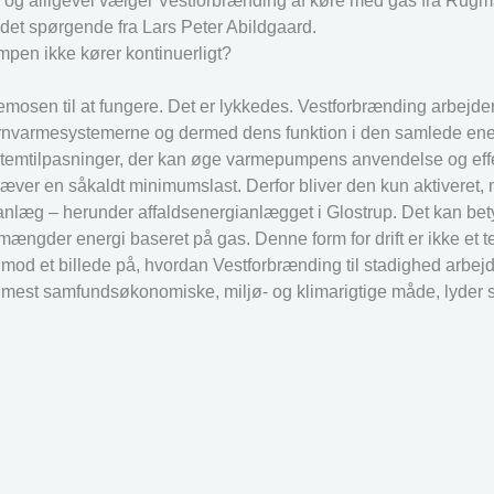
r og alligevel vælger Vestforbrænding af køre med gas fra Rug
 det spørgende fra Lars Peter Abildgaard.
pen ikke kører kontinuerligt?
mosen til at fungere. Det er lykkedes. Vestforbrænding arbejde
rnvarmesystemerne og dermed dens funktion i den samlede ener
stemtilpasninger, der kan øge varmepumpens anvendelse og effe
æver en såkaldt minimumslast. Derfor bliver den kun aktiveret, n
e anlæg – herunder affaldsenergianlægget i Glostrup. Det kan bet
mængder energi baseret på gas. Denne form for drift er ikke et 
imod et billede på, hvordan Vestforbrænding til stadighed arbej
mest samfundsøkonomiske, miljø- og klimarigtige måde, lyder s